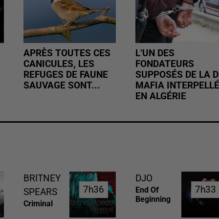
APRÈS TOUTES CES
L’UN DES
CANICULES, LES
FONDATEURS
REFUGES DE FAUNE
SUPPOSÉS DE LA D
SAUVAGE SONT...
MAFIA INTERPELL
EN ALGÉRIE
BRITNEY
DJO
7h36
7h36
7h33
7h33
End Of
SPEARS
Beginning
Criminal