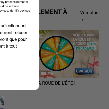
 may process personal
mation actively
vices; Identify devices
ACTUELLEMENT À
Voir plus
GAGNER
 sélectionnant
e
lement refuser
eront que pour
nt à tout
TOURNEZ LA ROUE DE L'ÉTÉ !