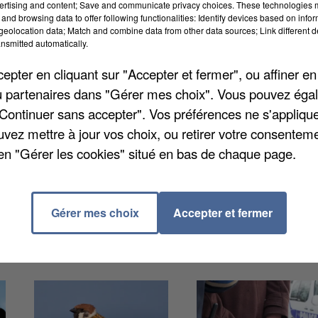
ertising and content; Save and communicate privacy choices. These technologies
and browsing data to offer following functionalities: Identify devices based on infor
eolocation data; Match and combine data from other data sources; Link different de
nsmitted automatically.
t l’état de catastrophe naturelle aux communes de
pter en cliquant sur "Accepter et fermer", ou affiner en
mènes d’inondation par ruissellement et les coulées d
/ou partenaires dans "Gérer mes choix". Vous pouvez éga
26. Les sinistrés ont jusqu’au 13 juillet inclus pour
"Continuer sans accepter". Vos préférences ne s'appliqu
uvez mettre à jour vos choix, ou retirer votre consenteme
en "Gérer les cookies" situé en bas de chaque page.
Gérer mes choix
Accepter et fermer