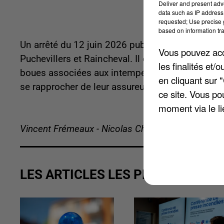
Deliver and present adv
data such as IP address 
requested; Use precise g
based on information tra
Un arrêté du 12 juin 2026 publié le 13 reconnaî
Vous pouvez acce
Puchevillers et Raincheval. Il couvre les phéno
les finalités et
boues associées aux intempéries de début mai 20
en cliquant sur 
se rapprocher de leur assureur.
ce site. Vous po
moment via le li
Vincent Frémeaux - Nicolas Chacun
LES ARTICLES LES PLUS VUS