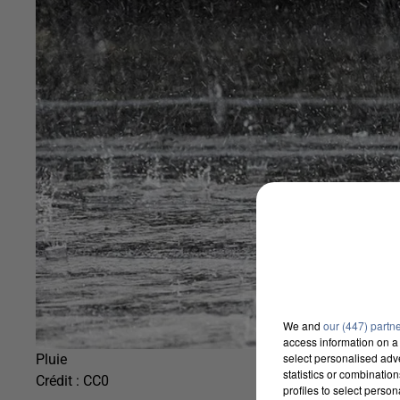
We and
our (447) partn
access information on a 
select personalised ad
Pluie
statistics or combinatio
Crédit :
CC0
profiles to select person