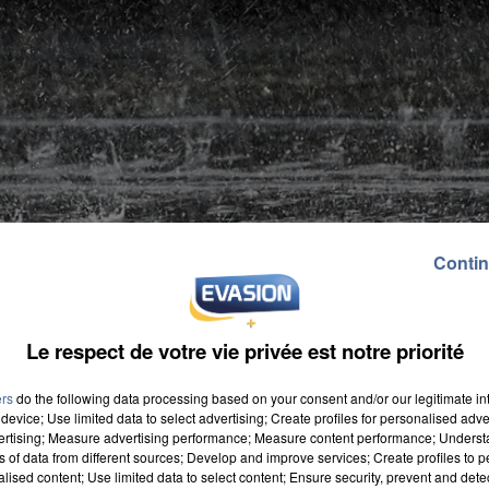
Contin
Le respect de votre vie privée est notre priorité
ers
do the following data processing based on your consent and/or our legitimate int
device; Use limited data to select advertising; Create profiles for personalised adver
vertising; Measure advertising performance; Measure content performance; Unders
ns of data from different sources; Develop and improve services; Create profiles to 
alised content; Use limited data to select content; Ensure security, prevent and detect