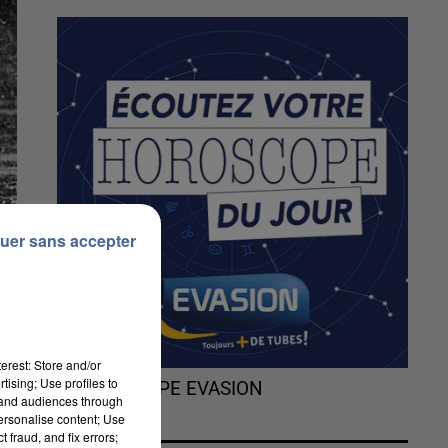
uer sans accepter
erest: Store and/or
tising; Use profiles to
L'HOROSCOPE EVASION
tand audiences through
personalise content; Use
 fraud, and fix errors;