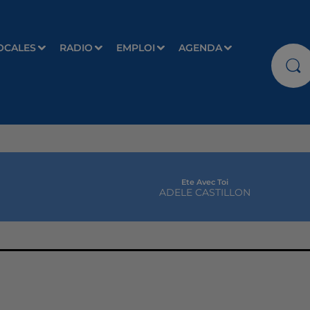
OCALES
RADIO
EMPLOI
AGENDA
Ete Avec Toi
ADELE CASTILLON