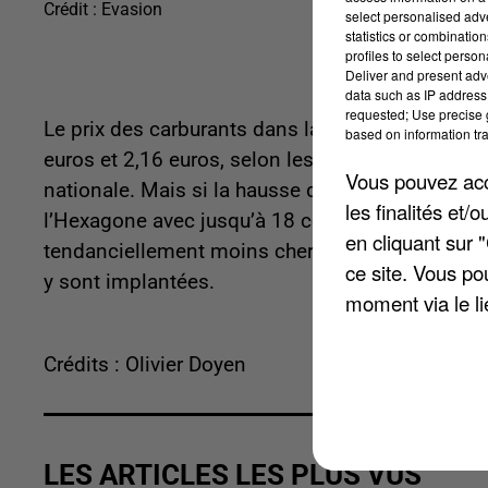
Crédit :
Evasion
select personalised ad
statistics or combinatio
profiles to select person
Deliver and present adv
data such as IP address 
requested; Use precise g
Le prix des carburants dans la moyenne française
based on information tra
euros et 2,16 euros, selon les données du mini
Vous pouvez acce
nationale. Mais si la hausse des prix est globale
les finalités et
l’Hexagone avec jusqu’à 18 centimes d’écart par l
en cliquant sur 
tendanciellement moins cher dans l’ouest du pa
ce site. Vous po
y sont implantées.
moment via le li
Crédits : Olivier Doyen
LES ARTICLES LES PLUS VUS