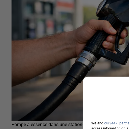
We and
our (447) partn
Pompe à essence dans une station-service
access information on a 