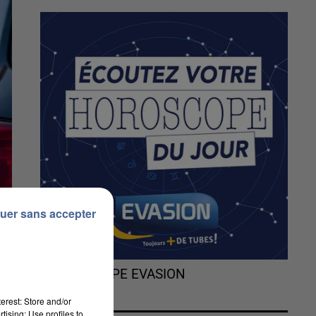
uer sans accepter
L'HOROSCOPE EVASION
erest: Store and/or
tising; Use profiles to