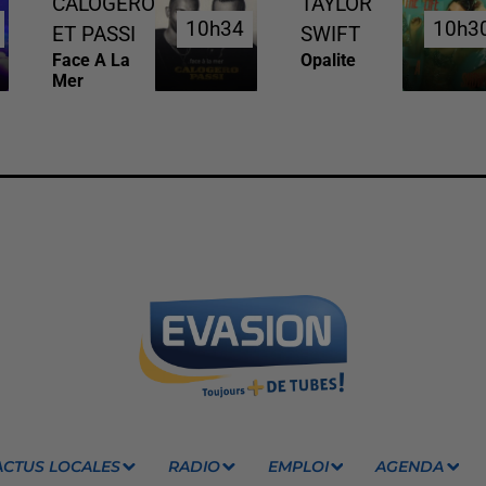
CALOGERO
TAYLOR
10h34
10h34
10h3
10h3
ET PASSI
SWIFT
Face A La
Opalite
Mer
ACTUS LOCALES
RADIO
EMPLOI
AGENDA