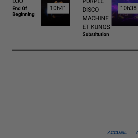
DJO
PURPLE
10h41
10h41
10h38
10h38
End Of
DISCO
Beginning
MACHINE
ET KUNGS
Substitution
ACCUEIL