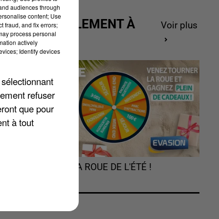
tand audiences through
personalise content; Use
ACTUELLEMENT À
Voir plus
 fraud, and fix errors;
 may process personal
GAGNER
mation actively
vices; Identify devices
 sélectionnant
lement refuser
eront que pour
ui
nt à tout
TOURNEZ LA ROUE DE L'ÉTÉ !