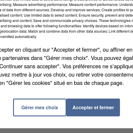
vertising; Measure advertising performance; Measure content performance; Unders
ns of data from different sources; Develop and improve services; Create profiles to 
alised content; Use limited data to select content; Ensure security, prevent and detect
ertising and content; Save and communicate privacy choices. These technologies
and browsing data to offer following functionalities: Identify devices based on infor
eolocation data; Match and combine data from other data sources; Link different de
 en Essonne. Le litre de gazole oscille entre 2,14
nsmitted automatically.
stère de l’économie, c’est exactement la moyenne
pter en cliquant sur "Accepter et fermer", ou affiner en
, on observe des disparités territoriales dans
/ou partenaires dans "Gérer mes choix". Vous pouvez éga
itre entre la Vendée et Paris. Le carburant est
"Continuer sans accepter". Vos préférences ne s'appliqu
ys, principalement en raison des grandes surfaces q
uvez mettre à jour vos choix, ou retirer votre consenteme
en "Gérer les cookies" situé en bas de chaque page.
Gérer mes choix
Accepter et fermer