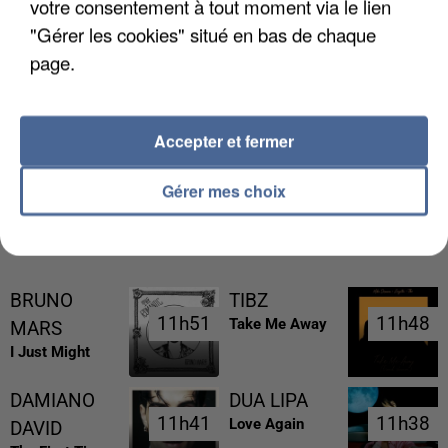
votre consentement à tout moment via le lien
"Gérer les cookies" situé en bas de chaque
page.
LES DONNÉES DE 300 000 CLIENTS DÉROBÉES À
INTERMARCHÉ APRÈS UNE...
Accepter et fermer
Gérer mes choix
RÉCEMMENT DIFFUSÉ
BRUNO
TIBZ
11h51
11h51
11h48
11h48
Take Me Away
MARS
I Just Might
DAMIANO
DUA LIPA
11h41
11h41
11h38
11h38
Love Again
DAVID