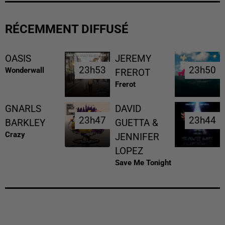
RÉCEMMENT DIFFUSÉ
OASIS
JEREMY
23h53
23h53
23h50
23h50
Wonderwall
FREROT
Frerot
GNARLS
DAVID
23h47
23h47
23h44
23h44
BARKLEY
GUETTA &
Crazy
JENNIFER
LOPEZ
Save Me Tonight