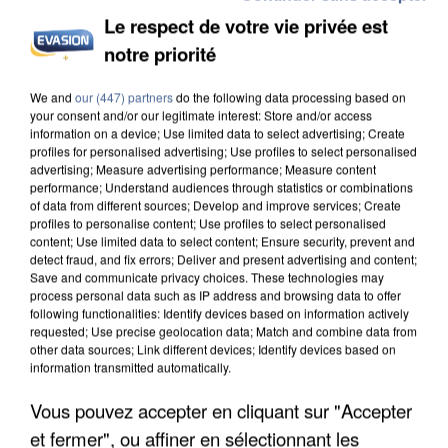
Le respect de votre vie privée est
notre priorité
INCENDIES : L’ÎLE-DE-FRANCE LANCE UN ÉLAN
DE SOLIDARITÉ AVEC LES...
We and
our (447) partners
do the following data processing based on
your consent and/or our legitimate interest: Store and/or access
information on a device; Use limited data to select advertising; Create
profiles for personalised advertising; Use profiles to select personalised
advertising; Measure advertising performance; Measure content
performance; Understand audiences through statistics or combinations
of data from different sources; Develop and improve services; Create
profiles to personalise content; Use profiles to select personalised
content; Use limited data to select content; Ensure security, prevent and
detect fraud, and fix errors; Deliver and present advertising and content;
Save and communicate privacy choices. These technologies may
process personal data such as IP address and browsing data to offer
following functionalities: Identify devices based on information actively
requested; Use precise geolocation data; Match and combine data from
other data sources; Link different devices; Identify devices based on
information transmitted automatically.
Vous pouvez accepter en cliquant sur "Accepter
et fermer", ou affiner en sélectionnant les
APRÈS TOUTES CES CANICULES, LES REFUGES