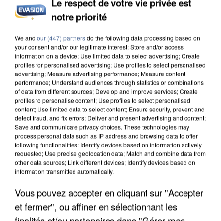
Le respect de votre vie privée est
INCENDIES : L’ÎLE-DE-FRANCE LANCE UN ÉLAN
notre priorité
DE SOLIDARITÉ AVEC LES...
We and
our (447) partners
do the following data processing based on
your consent and/or our legitimate interest: Store and/or access
information on a device; Use limited data to select advertising; Create
profiles for personalised advertising; Use profiles to select personalised
advertising; Measure advertising performance; Measure content
performance; Understand audiences through statistics or combinations
of data from different sources; Develop and improve services; Create
profiles to personalise content; Use profiles to select personalised
content; Use limited data to select content; Ensure security, prevent and
detect fraud, and fix errors; Deliver and present advertising and content;
Save and communicate privacy choices. These technologies may
process personal data such as IP address and browsing data to offer
following functionalities: Identify devices based on information actively
requested; Use precise geolocation data; Match and combine data from
other data sources; Link different devices; Identify devices based on
information transmitted automatically.
Vous pouvez accepter en cliquant sur "Accepter
APRÈS TOUTES CES CANICULES, LES REFUGES
et fermer", ou affiner en sélectionnant les
DE FAUNE SAUVAGE SONT...
finalités et/ou partenaires dans "Gérer mes