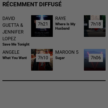
RÉCEMMENT DIFFUSÉ
DAVID
RAYE
7h21
7h21
7h18
7h18
Where Is My
GUETTA &
Husband
JENNIFER
LOPEZ
Save Me Tonight
ANGELE
MAROON 5
7h10
7h10
7h06
7h06
What You Want
Sugar