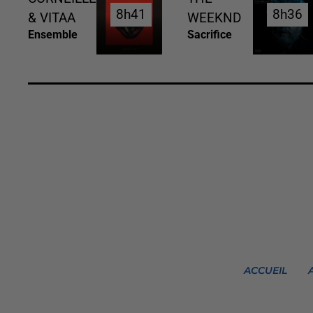
8h41
8h41
8h36
8h36
& VITAA
WEEKND
Ensemble
Sacrifice
ACCUEIL