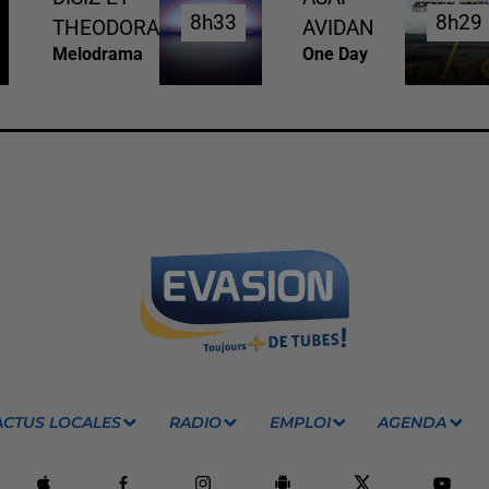
8h33
8h33
8h29
8h29
THEODORA
AVIDAN
Melodrama
One Day
ACTUS LOCALES
RADIO
EMPLOI
AGENDA