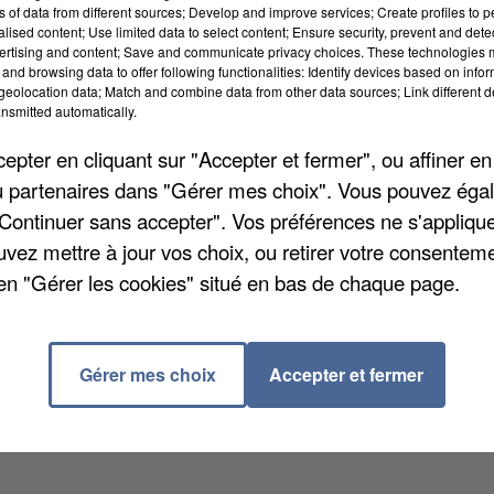
ns of data from different sources; Develop and improve services; Create profiles to 
alised content; Use limited data to select content; Ensure security, prevent and detect
ertising and content; Save and communicate privacy choices. These technologies
and browsing data to offer following functionalities: Identify devices based on infor
eolocation data; Match and combine data from other data sources; Link different de
nsmitted automatically.
s. Certaines d'entre elles se trouvaient là pour
pter en cliquant sur "Accepter et fermer", ou affiner en
 victimes sont les 5 instructeurs et le pilote. C’est
/ou partenaires dans "Gérer mes choix". Vous pouvez éga
 France. Les circonstances de cette panne subite reste
"Continuer sans accepter". Vos préférences ne s'appliqu
lage, l'appareil est tombé à pic près d'un supermarché
uvez mettre à jour vos choix, ou retirer votre consenteme
'a été touché. Le ministre de l’Intérieur Laurent Nun
en "Gérer les cookies" situé en bas de chaque page.
Gérer mes choix
Accepter et fermer