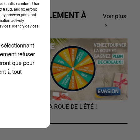
personalise content; Use
 fraud, and fix errors;
ACTUELLEMENT À
 may process personal
Voir plus
mation actively
GAGNER
vices; Identify devices
 sélectionnant
lement refuser
nt
eront que pour
,
nt à tout
ez
TOURNEZ LA ROUE DE L'ÉTÉ !