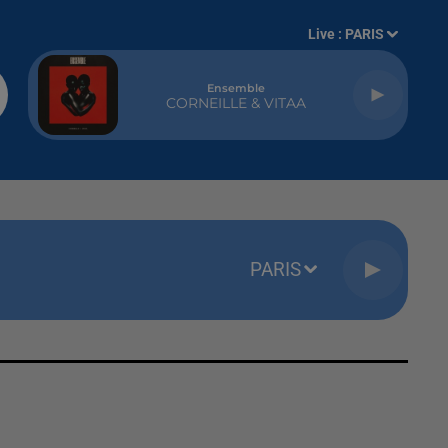
Live :
PARIS
Ensemble
CORNEILLE & VITAA
PARIS