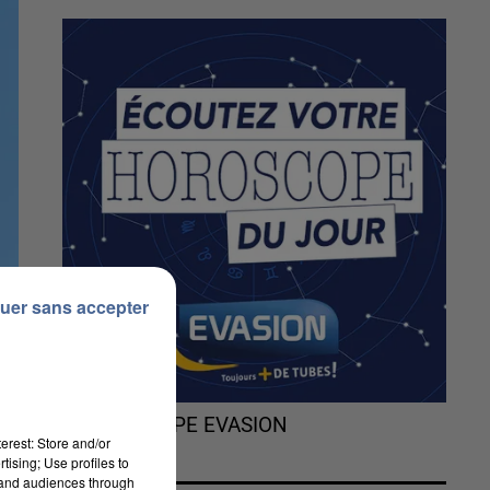
uer sans accepter
L'HOROSCOPE EVASION
erest: Store and/or
tising; Use profiles to
tand audiences through