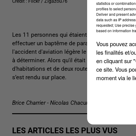
Crédit :
Flickr / Zigazou76
statistics or combinatio
profiles to select person
Deliver and present adv
data such as IP address 
requested; Use precise g
based on information tra
Les 11 personnes qui étaient à bord sont décédée
Vous pouvez acce
effectuer un baptême de parachutisme. Les autres
les finalités et
l'accident d'aviation légère le plus meurtrier en
en cliquant sur 
à déterminer. Alors qu'il était en phase de décol
ce site. Vous po
d'habitations et de deux routes. Aucun bâtiment n
moment via le li
s’est rendu sur place.
Brice Charrier - Nicolas Chacun
LES ARTICLES LES PLUS VUS