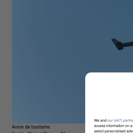
We and
our (447) partn
access information on a 
Avion de tourisme
select personalised ad