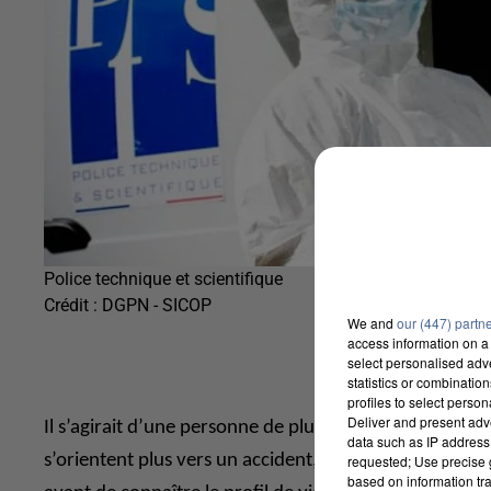
Police technique et scientifique
Crédit :
DGPN - SICOP
We and
our (447) partn
access information on a 
select personalised ad
statistics or combinatio
profiles to select person
Deliver and present adv
Il s’agirait d’une personne de plus de 70 ans. La piste
data such as IP address 
s’orientent plus vers un accident, un malaise ou un s
requested; Use precise g
based on information tra