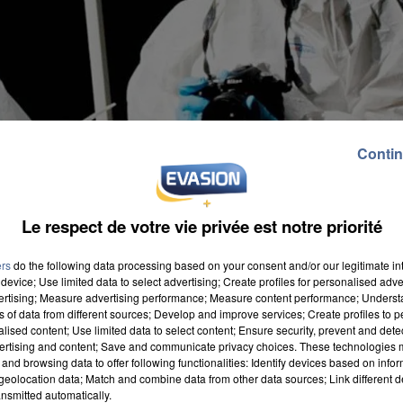
Contin
Le respect de votre vie privée est notre priorité
ers
do the following data processing based on your consent and/or our legitimate int
device; Use limited data to select advertising; Create profiles for personalised adver
vertising; Measure advertising performance; Measure content performance; Unders
ns of data from different sources; Develop and improve services; Create profiles to 
alised content; Use limited data to select content; Ensure security, prevent and detect
ertising and content; Save and communicate privacy choices. These technologies
 de la criminalité a également été écartée. Les gendarmes
and browsing data to offer following functionalities: Identify devices based on infor
uicide. Il a un moment été évoqué le nom Reynald Fontaine
eolocation data; Match and combine data from other data sources; Link different de
nsmitted automatically.