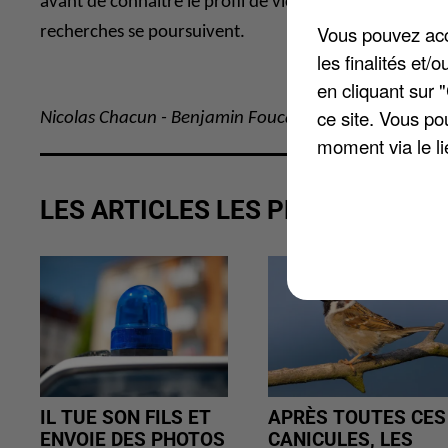
avant de connaître le profil de victime. Un homme d’u
Vous pouvez acce
recherches se poursuivent.
les finalités et
en cliquant sur 
ce site. Vous po
Nicolas Chacun - Benjamin Foucault
moment via le li
LES ARTICLES LES PLUS VUS
IL TUE SON FILS ET
APRÈS TOUTES CES
ENVOIE DES PHOTOS
CANICULES, LES