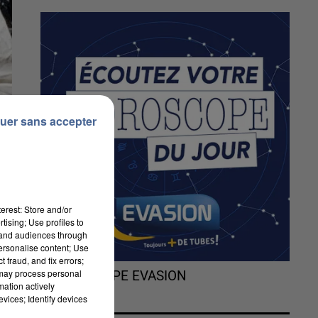
uer sans accepter
erest: Store and/or
tising; Use profiles to
tand audiences through
personalise content; Use
 fraud, and fix errors;
 may process personal
L'HOROSCOPE EVASION
mation actively
vices; Identify devices