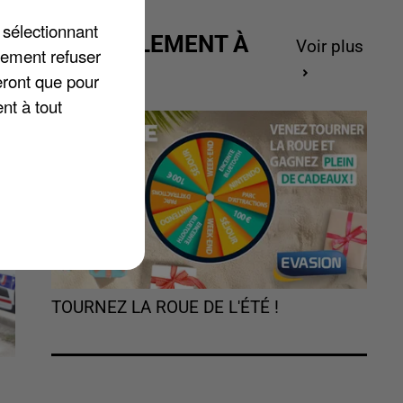
 sélectionnant
ACTUELLEMENT À
Voir plus
lement refuser
GAGNER
eront que pour
nt à tout
TOURNEZ LA ROUE DE L'ÉTÉ !