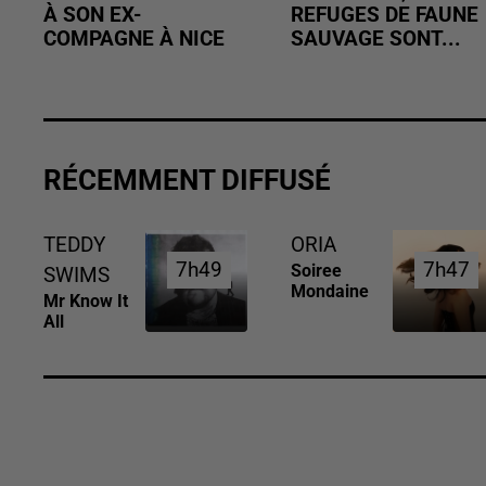
À SON EX-
REFUGES DE FAUNE
COMPAGNE À NICE
SAUVAGE SONT...
RÉCEMMENT DIFFUSÉ
TEDDY
ORIA
7h49
7h49
7h47
7h47
Soiree
SWIMS
Mondaine
Mr Know It
All