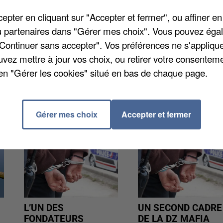
ne soixantaine d’années disparu depuis mi-juillet mais les
pter en cliquant sur "Accepter et fermer", ou affiner en
/ou partenaires dans "Gérer mes choix". Vous pouvez éga
"Continuer sans accepter". Vos préférences ne s'appliqu
uvez mettre à jour vos choix, ou retirer votre consenteme
en "Gérer les cookies" situé en bas de chaque page.
Gérer mes choix
Accepter et fermer
L’UN DES
UN SECOND CADRE
FONDATEURS
DE LA DZ MAFIA