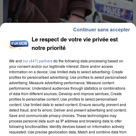
Continuer sans accepter
Le respect de votre vie privée est
notre priorité
We and
our (447) partners
do the following data processing based on
your consent and/or our legitimate interest: Store and/or access
information on a device; Use limited data to select advertising; Create
profiles for personalised advertising; Use profiles to select personalised
L’UN DES FONDATEURS SUPPOSÉS DE LA DZ
advertising; Measure advertising performance; Measure content
MAFIA INTERPELLÉ EN ALGÉRIE
performance; Understand audiences through statistics or combinations
of data from different sources; Develop and improve services; Create
profiles to personalise content; Use profiles to select personalised
content; Use limited data to select content; Ensure security, prevent and
detect fraud, and fix errors; Deliver and present advertising and content;
Save and communicate privacy choices. These technologies may
process personal data such as IP address and browsing data to offer
following functionalities: Identify devices based on information actively
requested; Use precise geolocation data; Match and combine data from