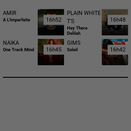
AMIR
PLAIN WHITE
16h52
16h52
16h48
16h48
A L'imparfaite
T'S
Hey There
Delilah
NAIKA
GIMS
16h45
16h45
16h42
16h42
One Track Mind
Soleil