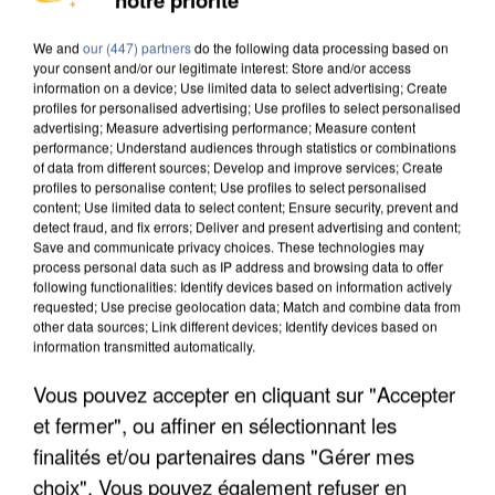
INTERPELLÉ EN ALGÉRIE
We and
our (447) partners
do the following data processing based on
your consent and/or our legitimate interest: Store and/or access
information on a device; Use limited data to select advertising; Create
profiles for personalised advertising; Use profiles to select personalised
advertising; Measure advertising performance; Measure content
performance; Understand audiences through statistics or combinations
of data from different sources; Develop and improve services; Create
profiles to personalise content; Use profiles to select personalised
content; Use limited data to select content; Ensure security, prevent and
detect fraud, and fix errors; Deliver and present advertising and content;
Save and communicate privacy choices. These technologies may
process personal data such as IP address and browsing data to offer
following functionalities: Identify devices based on information actively
requested; Use precise geolocation data; Match and combine data from
other data sources; Link different devices; Identify devices based on
information transmitted automatically.
Vous pouvez accepter en cliquant sur "Accepter
UNE TOURISTE DE L’OISE EMPORTÉE PAR UNE
et fermer", ou affiner en sélectionnant les
COULÉE DE BOUE EN HAUTE-SAVOIE
finalités et/ou partenaires dans "Gérer mes
choix". Vous pouvez également refuser en