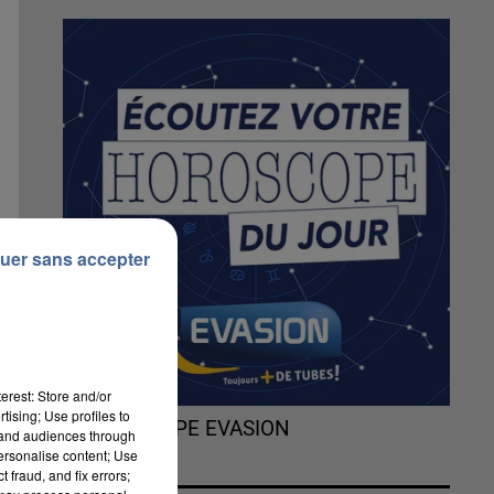
uer sans accepter
erest: Store and/or
tising; Use profiles to
L'HOROSCOPE EVASION
tand audiences through
personalise content; Use
 fraud, and fix errors;