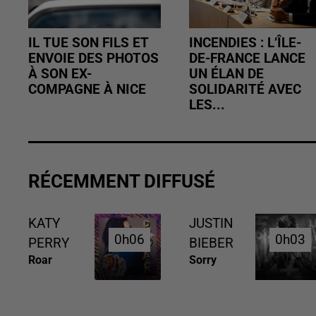
IL TUE SON FILS ET
INCENDIES : L’ÎLE-
ENVOIE DES PHOTOS
DE-FRANCE LANCE
À SON EX-
UN ÉLAN DE
COMPAGNE À NICE
SOLIDARITÉ AVEC
LES...
RÉCEMMENT DIFFUSÉ
KATY
JUSTIN
0h06
0h06
0h03
0h03
PERRY
BIEBER
Roar
Sorry