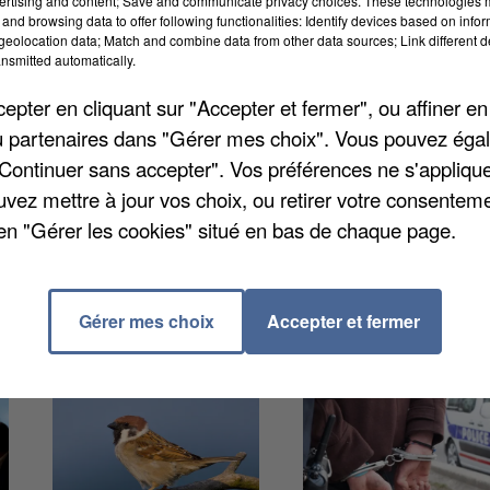
ertising and content; Save and communicate privacy choices. These technologies
16h, elle vous proposera des activités de
and browsing data to offer following functionalities: Identify devices based on infor
eolocation data; Match and combine data from other data sources; Link different de
core la mise en avant de la pratique du sport en
nsmitted automatically.
mbreux exercices que les chiens guides d'aveugles
pter en cliquant sur "Accepter et fermer", ou affiner en
 leur futur maître. C'est au lieu-dit Le Poteau et l'acc
/ou partenaires dans "Gérer mes choix". Vous pouvez éga
 lots à gagner.
"Continuer sans accepter". Vos préférences ne s'appliqu
uvez mettre à jour vos choix, ou retirer votre consenteme
en "Gérer les cookies" situé en bas de chaque page.
Gérer mes choix
Accepter et fermer