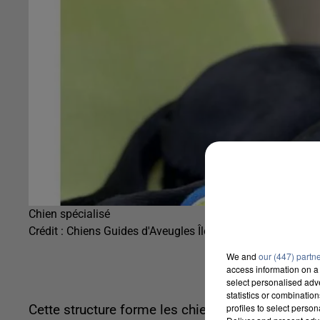
Chien spécialisé
Crédit :
Chiens Guides d'Aveugles Île-de-France
We and
our (447) partn
access information on a 
select personalised ad
statistics or combinatio
profiles to select person
Cette structure forme les chiens qui accompagn