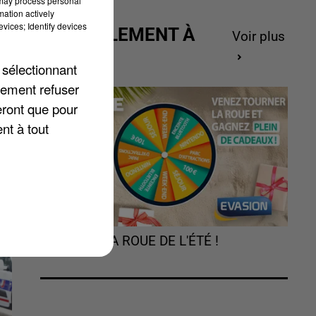
 may process personal
mation actively
vices; Identify devices
ACTUELLEMENT À
Voir plus
GAGNER
 sélectionnant
ès
lement refuser
eront que pour
nt à tout
TOURNEZ LA ROUE DE L'ÉTÉ !