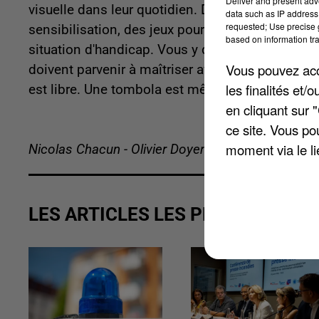
Deliver and present adv
visuelle dans leur quotidien. Dimanche, de 8h à 
data such as IP address 
requested; Use precise g
sensibilisation, des jeux pour les enfants ou en
based on information tra
situation d'handicap. Vous y découvrirez les no
Vous pouvez acce
doivent parvenir à maîtriser avant d'être confiés à
les finalités et
est libre. Une tombola est même prévue avec des
en cliquant sur 
ce site. Vous po
moment via le li
Nicolas Chacun - Olivier Doyen
LES ARTICLES LES PLUS VUS