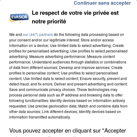
Continuer sans accepter
Le respect de votre vie privée est
notre priorité
We and
our (447) partners
do the following data processing based on
INCENDIES : L’ÎLE-DE-FRANCE LANCE UN ÉLAN
your consent and/or our legitimate interest: Store and/or access
DE SOLIDARITÉ AVEC LES...
information on a device; Use limited data to select advertising; Create
profiles for personalised advertising; Use profiles to select personalised
advertising; Measure advertising performance; Measure content
performance; Understand audiences through statistics or combinations
of data from different sources; Develop and improve services; Create
profiles to personalise content; Use profiles to select personalised
content; Use limited data to select content; Ensure security, prevent and
detect fraud, and fix errors; Deliver and present advertising and content;
Save and communicate privacy choices. These technologies may
process personal data such as IP address and browsing data to offer
following functionalities: Identify devices based on information actively
requested; Use precise geolocation data; Match and combine data from
other data sources; Link different devices; Identify devices based on
information transmitted automatically.
Vous pouvez accepter en cliquant sur "Accepter