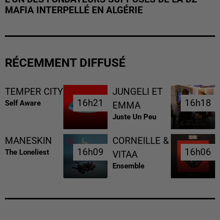
MAFIA INTERPELLÉ EN ALGÉRIE
RÉCEMMENT DIFFUSÉ
TEMPER CITY
JUNGELI ET
16h21
16h21
16h18
16h18
Self Aware
EMMA
Juste Un Peu
MANESKIN
CORNEILLE &
16h09
16h09
16h06
16h06
The Loneliest
VITAA
Ensemble