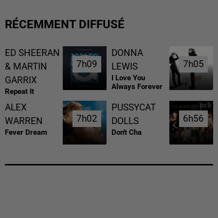
RÉCEMMENT DIFFUSÉ
ED SHEERAN
DONNA
7h09
7h09
7h05
7h05
& MARTIN
LEWIS
I Love You
GARRIX
Always Forever
Repeat It
ALEX
PUSSYCAT
7h02
7h02
6h56
6h56
WARREN
DOLLS
Fever Dream
Don't Cha