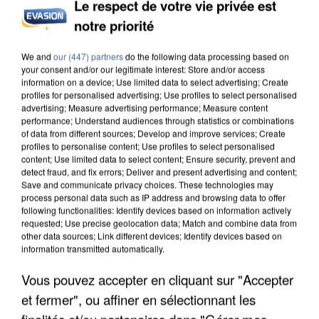
Le respect de votre vie privée est
notre priorité
APRÈS TOUTES CES CANICULES, LES REFUGES
DE FAUNE SAUVAGE SONT...
We and
our (447) partners
do the following data processing based on
your consent and/or our legitimate interest: Store and/or access
information on a device; Use limited data to select advertising; Create
profiles for personalised advertising; Use profiles to select personalised
advertising; Measure advertising performance; Measure content
performance; Understand audiences through statistics or combinations
of data from different sources; Develop and improve services; Create
profiles to personalise content; Use profiles to select personalised
content; Use limited data to select content; Ensure security, prevent and
detect fraud, and fix errors; Deliver and present advertising and content;
Save and communicate privacy choices. These technologies may
process personal data such as IP address and browsing data to offer
following functionalities: Identify devices based on information actively
requested; Use precise geolocation data; Match and combine data from
other data sources; Link different devices; Identify devices based on
information transmitted automatically.
Vous pouvez accepter en cliquant sur "Accepter
et fermer", ou affiner en sélectionnant les
L’UN DES FONDATEURS SUPPOSÉS DE LA DZ