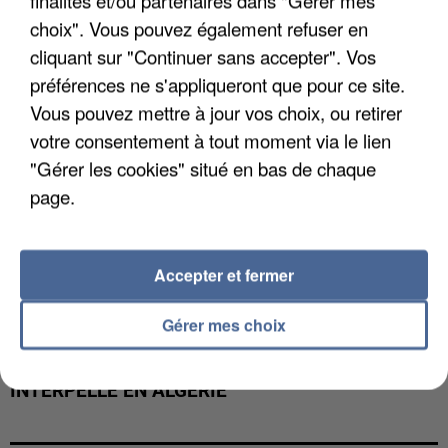
finalités et/ou partenaires dans "Gérer mes
MAFIA INTERPELLÉ EN ALGÉRIE
choix". Vous pouvez également refuser en
cliquant sur "Continuer sans accepter". Vos
préférences ne s'appliqueront que pour ce site.
Vous pouvez mettre à jour vos choix, ou retirer
votre consentement à tout moment via le lien
"Gérer les cookies" situé en bas de chaque
page.
Accepter et fermer
Gérer mes choix
UN SECOND CADRE DE LA DZ MAFIA
INTERPELLÉ EN ALGÉRIE