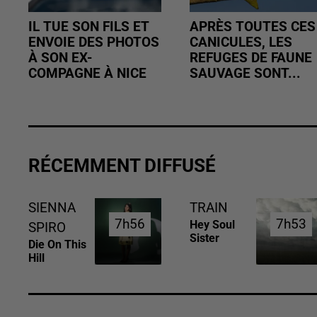
IL TUE SON FILS ET
APRÈS TOUTES CES
ENVOIE DES PHOTOS
CANICULES, LES
À SON EX-
REFUGES DE FAUNE
COMPAGNE À NICE
SAUVAGE SONT...
RÉCEMMENT DIFFUSÉ
SIENNA
TRAIN
7h56
7h56
7h53
7h53
Hey Soul
SPIRO
Sister
Die On This
Hill