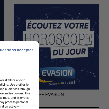
uer sans accepter
erest: Store and/or
tising; Use profiles to
tand audiences through
personalise content; Use
L'HOROSCOPE EVASION
 fraud, and fix errors;
 may process personal
ce
mation actively