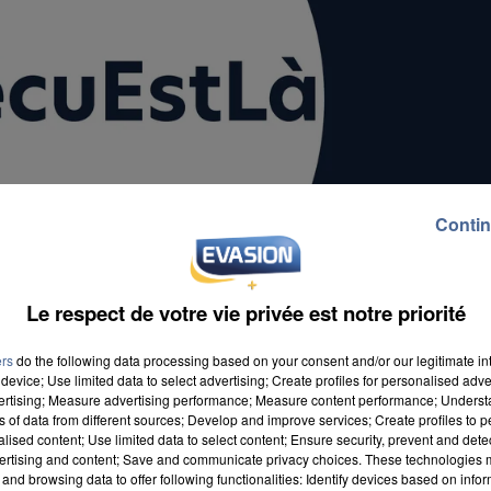
Contin
Le respect de votre vie privée est notre priorité
ers
do the following data processing based on your consent and/or our legitimate int
device; Use limited data to select advertising; Create profiles for personalised adver
vertising; Measure advertising performance; Measure content performance; Unders
ns of data from different sources; Develop and improve services; Create profiles to 
alised content; Use limited data to select content; Ensure security, prevent and detect
ertising and content; Save and communicate privacy choices. These technologies
tif d'appels téléphoniques a notamment été mis en pla
and browsing data to offer following functionalities: Identify devices based on infor