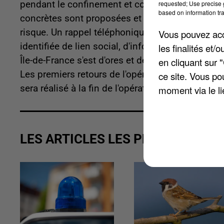
pendant le confinement et continue son déploie
requested; Use precise g
based on information tra
concrètes sont proposées et une attention partic
risque. Un rappel téléphonique est réalisé avec 
Vous pouvez acce
identifiée de lien social, d'information ou d'orie
les finalités et
Île-de-France s'est d'ores et déjà fixée pour objec
en cliquant sur 
Les premiers retours de l'opération seraient posi
ce site. Vous po
sera réalisé à la fin de l'opération.
moment via le li
LES ARTICLES LES PLUS VUS