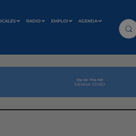
OCALES
RADIO
EMPLOI
AGENDA
Die On This Hill
SIENNA SPIRO