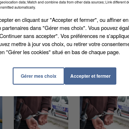
ment. Selon les problématiques, des solutions
eolocation data; Match and combine data from other data sources; Link different de
nsmitted automatically.
ulière est portée à toute situation anormale ou à
l'accord du retraité, pour répondre à une demande
pter en cliquant sur "Accepter et fermer", ou affiner en
ntation vers une offre de service. L'Assurance retraite
/ou partenaires dans "Gérer mes choix". Vous pouvez éga
tif de contacter 10.000 retraités d'ici la fin du mois.
"Continuer sans accepter". Vos préférences ne s'appliqu
tifs. Un bilan complet à l'échelle nationale du réseau
uvez mettre à jour vos choix, ou retirer votre consenteme
en "Gérer les cookies" situé en bas de chaque page.
Gérer mes choix
Accepter et fermer