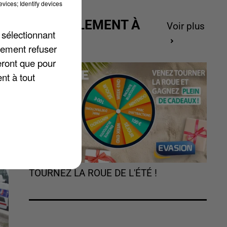
vices; Identify devices
ACTUELLEMENT À
Voir plus
 sélectionnant
GAGNER
lement refuser
eront que pour
nt à tout
TOURNEZ LA ROUE DE L'ÉTÉ !