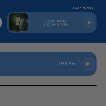
Live :
PARIS
Die On This Hill
SIENNA SPIRO
PARIS