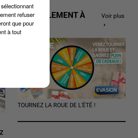
-
 sélectionnant
lement refuser
ACTUELLEMENT À
Voir plus
eront que pour
GAGNER
nt à tout
TOURNEZ LA ROUE DE L'ÉTÉ !
Z