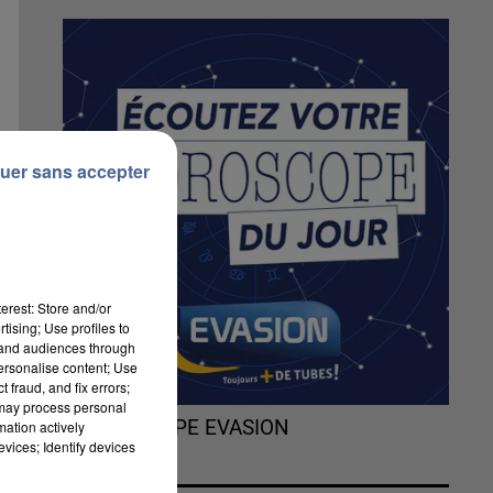
uer sans accepter
erest: Store and/or
tising; Use profiles to
tand audiences through
personalise content; Use
 fraud, and fix errors;
 may process personal
L'HOROSCOPE EVASION
mation actively
vices; Identify devices