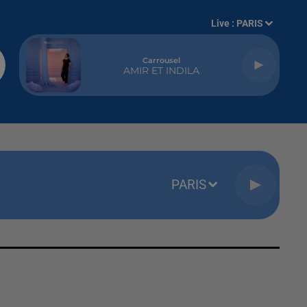
Live :
PARIS
Carrousel
AMIR ET INDILA
PARIS