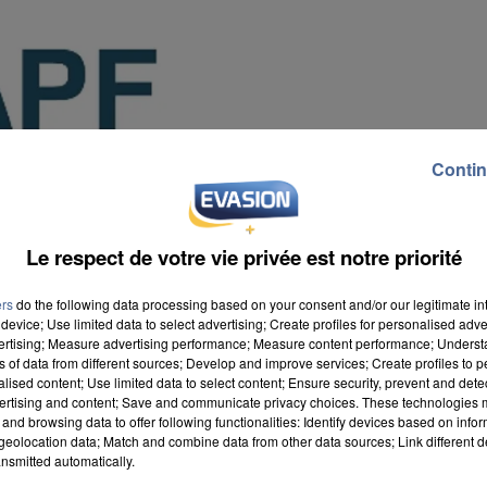
Contin
Le respect de votre vie privée est notre priorité
ers
do the following data processing based on your consent and/or our legitimate int
device; Use limited data to select advertising; Create profiles for personalised adver
vertising; Measure advertising performance; Measure content performance; Unders
ns of data from different sources; Develop and improve services; Create profiles to 
alised content; Use limited data to select content; Ensure security, prevent and detect
ertising and content; Save and communicate privacy choices. These technologies
and browsing data to offer following functionalities: Identify devices based on infor
eolocation data; Match and combine data from other data sources; Link different de
nsmitted automatically.