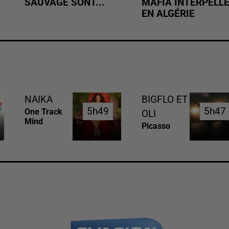
SAUVAGE SONT...
MAFIA INTERPELL
EN ALGÉRIE
NAIKA
BIGFLO ET
5h49
5h49
5h47
5h47
One Track
OLI
Mind
Picasso