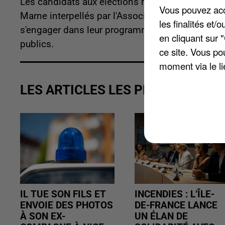
Les candidats aux élections municipales dans l
Vous pouvez acce
Marne interpellés par l'Association des Paralysé
les finalités et
s'engager dans leur programme pour une meilleur
en cliquant sur 
publics.
ce site. Vous po
moment via le li
LES ARTICLES LES PLUS VUS
IL TUE SON FILS ET
INCENDIES : L’ÎLE-
ENVOIE DES PHOTOS
DE-FRANCE LANCE
À SON EX-
UN ÉLAN DE