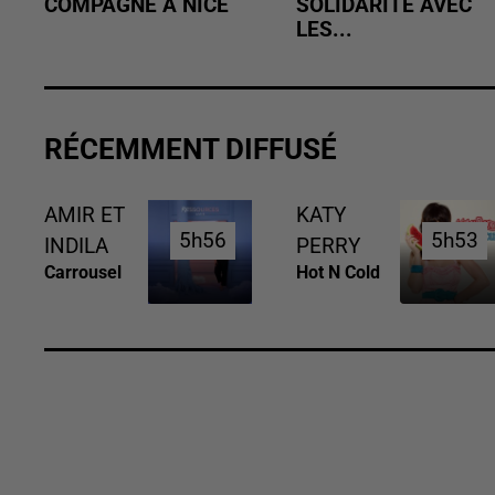
COMPAGNE À NICE
SOLIDARITÉ AVEC
LES...
RÉCEMMENT DIFFUSÉ
AMIR ET
KATY
5h56
5h56
5h53
5h53
INDILA
PERRY
Carrousel
Hot N Cold