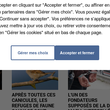
es communes de plus de 5.000 habitants en Seine-et
pter en cliquant sur "Accepter et fermer", ou affiner en
s de France, relate
Le Parisien
. Elle leur demande de
/ou partenaires dans "Gérer mes choix". Vous pouvez éga
e accessibilité plus particulièrement dans les lieux
"Continuer sans accepter". Vos préférences ne s'appliqu
uvez mettre à jour vos choix, ou retirer votre consenteme
en "Gérer les cookies" situé en bas de chaque page.
Gérer mes choix
Accepter et fermer
APRÈS TOUTES CES
L’UN DES
CANICULES, LES
FONDATEURS
REFUGES DE FAUNE
SUPPOSÉS DE LA D