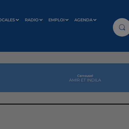
OCALES
RADIO
EMPLOI
AGENDA
Carrousel
AMIR ET INDILA