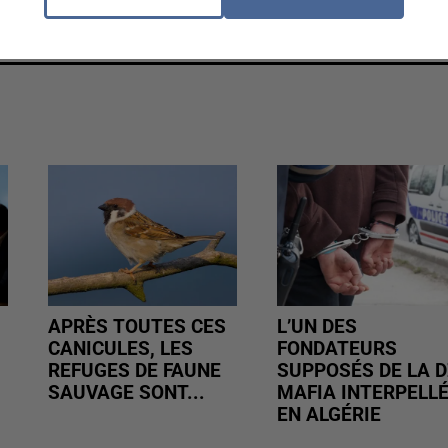
cher l'élément
APRÈS TOUTES CES
L’UN DES
CANICULES, LES
FONDATEURS
REFUGES DE FAUNE
SUPPOSÉS DE LA D
SAUVAGE SONT...
MAFIA INTERPELL
EN ALGÉRIE