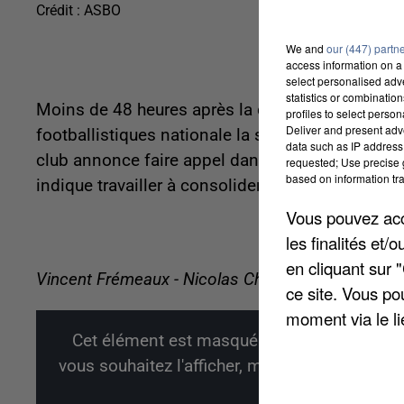
Crédit :
ASBO
We and
our (447) partn
access information on a 
select personalised ad
statistics or combinatio
Moins de 48 heures après la décision de la DNC
profiles to select person
Deliver and present adv
footballistiques nationale la saison prochaine, 
data such as IP address 
club annonce faire appel dans un communiqué qui
requested; Use precise g
based on information tra
indique travailler à consolider son dossier et ê
Vous pouvez acce
les finalités et
en cliquant sur 
Vincent Frémeaux - Nicolas Chacun
ce site. Vous po
moment via le li
Cet élément est masqué compte-tenu du ref
vous souhaitez l'afficher, merci de nous donn