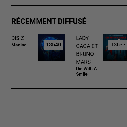
RÉCEMMENT DIFFUSÉ
DISIZ
LADY
13h40
13h40
13h37
13h37
Maniac
GAGA ET
BRUNO
MARS
Die With A
Smile