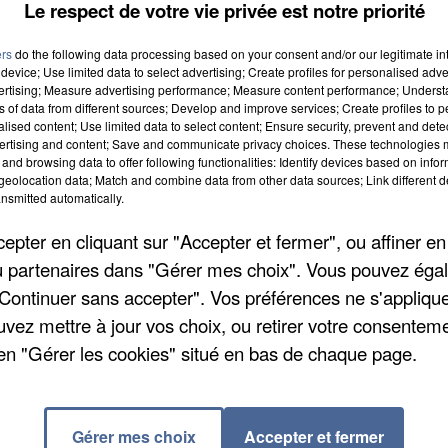
Le respect de votre vie privée est notre priorité
ers
do the following data processing based on your consent and/or our legitimate int
device; Use limited data to select advertising; Create profiles for personalised adver
vertising; Measure advertising performance; Measure content performance; Unders
ns of data from different sources; Develop and improve services; Create profiles to 
G d’exclure l’ASBO de toute compétition
alised content; Use limited data to select content; Ensure security, prevent and detect
ertising and content; Save and communicate privacy choices. These technologies
en raison de ses problèmes de gestion, la direction d
and browsing data to offer following functionalities: Identify devices based on infor
 n’est pas signé par le président, Guillaume Roy. El
eolocation data; Match and combine data from other data sources; Link different de
nsmitted automatically.
tre en discussion avec de nouveaux investisseurs.
pter en cliquant sur "Accepter et fermer", ou affiner en
/ou partenaires dans "Gérer mes choix". Vous pouvez éga
"Continuer sans accepter". Vos préférences ne s'appliqu
uvez mettre à jour vos choix, ou retirer votre consenteme
en "Gérer les cookies" situé en bas de chaque page.
us du dépôt de cookies que vous avez exprimé. Si
er votre accord en cliquant sur le bouton ci-dessous.
Gérer mes choix
Accepter et fermer