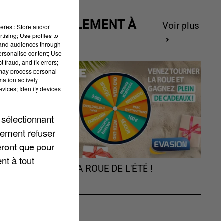
ACTUELLEMENT À
Voir plus
erest: Store and/or
GAGNER
tising; Use profiles to
tand audiences through
personalise content; Use
 fraud, and fix errors;
 may process personal
u
mation actively
le
vices; Identify devices
 sélectionnant
lement refuser
eront que pour
nt à tout
TOURNEZ LA ROUE DE L'ÉTÉ !