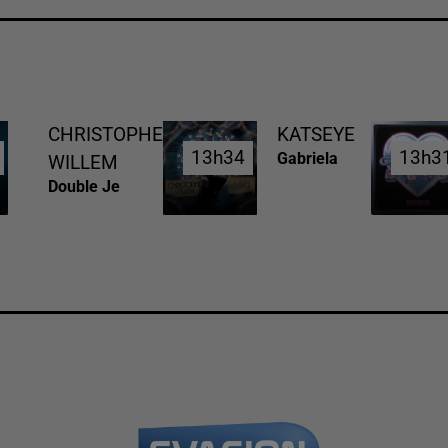
CHRISTOPHE
KATSEYE
13h34
13h34
13h3
13h3
Gabriela
WILLEM
Double Je