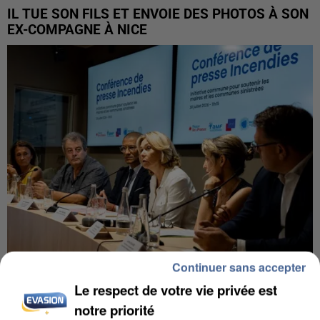
IL TUE SON FILS ET ENVOIE DES PHOTOS À SON
EX-COMPAGNE À NICE
Continuer sans accepter
Le respect de votre vie privée est
INCENDIES : L’ÎLE-DE-FRANCE LANCE UN ÉLAN
DE SOLIDARITÉ AVEC LES...
notre priorité