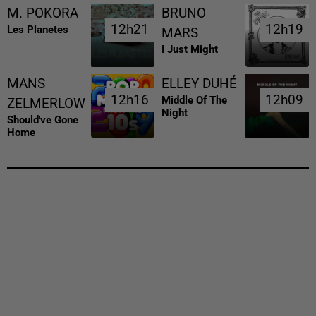
M. POKORA
BRUNO
12h21
12h21
12h19
12h19
Les Planetes
MARS
I Just Might
MANS
ELLEY DUHÉ
12h16
12h16
12h09
12h09
Middle Of The
ZELMERLOW
Night
Should've Gone
Home