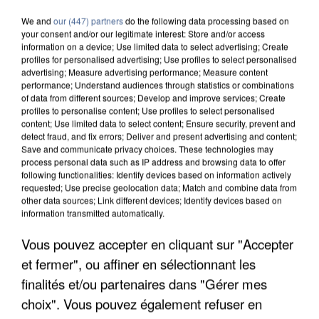
We and
our (447) partners
do the following data processing based on
your consent and/or our legitimate interest: Store and/or access
information on a device; Use limited data to select advertising; Create
profiles for personalised advertising; Use profiles to select personalised
advertising; Measure advertising performance; Measure content
performance; Understand audiences through statistics or combinations
of data from different sources; Develop and improve services; Create
profiles to personalise content; Use profiles to select personalised
content; Use limited data to select content; Ensure security, prevent and
detect fraud, and fix errors; Deliver and present advertising and content;
Save and communicate privacy choices. These technologies may
process personal data such as IP address and browsing data to offer
following functionalities: Identify devices based on information actively
requested; Use precise geolocation data; Match and combine data from
other data sources; Link different devices; Identify devices based on
information transmitted automatically.
Vous pouvez accepter en cliquant sur "Accepter
APRÈS TOUTES CES CANICULES, LES REFUGES
DE FAUNE SAUVAGE SONT...
et fermer", ou affiner en sélectionnant les
finalités et/ou partenaires dans "Gérer mes
choix". Vous pouvez également refuser en