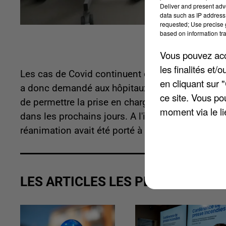
Deliver and present adv
data such as IP address 
requested; Use precise g
based on information tra
Vous pouvez acce
les finalités et
Les cas de Covid continuent d'augmenter dans l
en cliquant sur 
a donc demandé aux hôpitaux de la région d'ouvr
ce site. Vous po
de permettre la prise en charge de l'ensemble de
moment via le li
dans les prochains jours. A l'issue du pic de la
réanimation avait été porté à 600 et ce niveau a
LES ARTICLES LES PLUS VUS