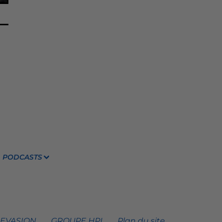
PODCASTS
 EVASION
GROUPE HPI
Plan du site