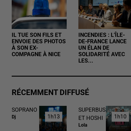
IL TUE SON FILS ET
INCENDIES : L’ÎLE-
ENVOIE DES PHOTOS
DE-FRANCE LANCE
À SON EX-
UN ÉLAN DE
COMPAGNE À NICE
SOLIDARITÉ AVEC
LES...
RÉCEMMENT DIFFUSÉ
SOPRANO
SUPERBUS
1h13
1h13
1h10
1h10
Dj
ET HOSHI
Lola