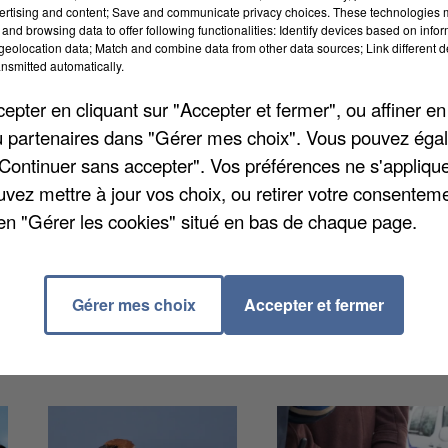
ertising and content; Save and communicate privacy choices. These technologies
and browsing data to offer following functionalities: Identify devices based on infor
eolocation data; Match and combine data from other data sources; Link different de
nsmitted automatically.
pter en cliquant sur "Accepter et fermer", ou affiner en
/ou partenaires dans "Gérer mes choix". Vous pouvez éga
es Hauts-de-France, depuis plusieurs semaines. L'AR
"Continuer sans accepter". Vos préférences ne s'appliqu
ir 50 lits de réanimation supplémentaires. L'idée est
uvez mettre à jour vos choix, ou retirer votre consenteme
s patients en cas d'augmentation de l'activité Covid
en "Gérer les cookies" situé en bas de chaque page.
 seconde vague à l'automne 2020, le nombre de lits de
vait été maintenu depuis.
Gérer mes choix
Accepter et fermer