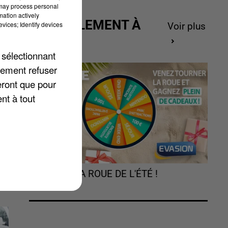
 may process personal
mation actively
ACTUELLEMENT À
vices; Identify devices
Voir plus
GAGNER
 sélectionnant
lement refuser
S
eront que pour
nt à tout
TOURNEZ LA ROUE DE L'ÉTÉ !