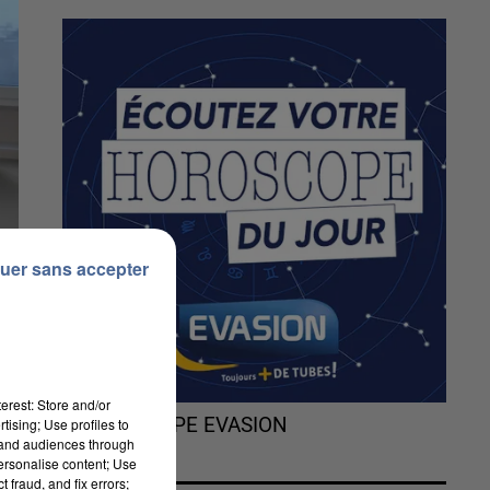
uer sans accepter
erest: Store and/or
L'HOROSCOPE EVASION
tising; Use profiles to
tand audiences through
personalise content; Use
 fraud, and fix errors;