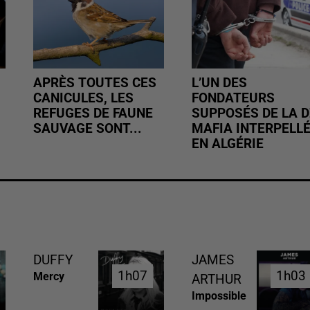
APRÈS TOUTES CES
L’UN DES
CANICULES, LES
FONDATEURS
REFUGES DE FAUNE
SUPPOSÉS DE LA D
SAUVAGE SONT...
MAFIA INTERPELL
EN ALGÉRIE
DUFFY
JAMES
1h07
1h07
1h03
1h03
Mercy
ARTHUR
Impossible