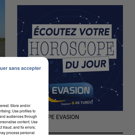
uer sans accepter
erest: Store and/or
tising; Use profiles to
tand audiences through
L'HOROSCOPE EVASION
personalise content; Use
 fraud, and fix errors;
 may process personal