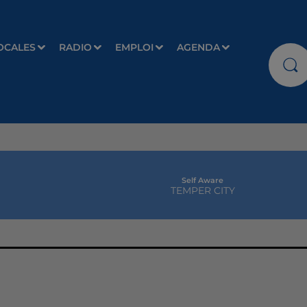
OCALES
RADIO
EMPLOI
AGENDA
Self Aware
TEMPER CITY