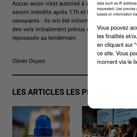
Aucun avion n’est autorisé à voler dans un rayo
data such as IP address 
requested; Use precise g
seront interdits après 17h et les atterrissages 
based on information tra
rassurants : ils ont été informés très en amont, 
Vous pouvez acce
des vols initialement prévus dans la soirée. Cer
les finalités et
repoussés au lendemain.
en cliquant sur 
ce site. Vous po
moment via le li
Olivier Doyen
LES ARTICLES LES PLUS VUS