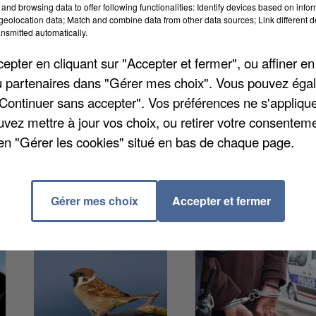
n de 150 km autour de Paris. A Beauvais, les décollag
and browsing data to offer following functionalities: Identify devices based on infor
eolocation data; Match and combine data from other data sources; Link different de
après 18h. Mais les responsables du site se veulent
nsmitted automatically.
ce qui leur a laissé le temps de réorganiser le planni
pter en cliquant sur "Accepter et fermer", ou affiner en
tains avions sont avancés dans la journée, d’autres
/ou partenaires dans "Gérer mes choix". Vous pouvez éga
"Continuer sans accepter". Vos préférences ne s'appliqu
uvez mettre à jour vos choix, ou retirer votre consenteme
en "Gérer les cookies" situé en bas de chaque page.
Gérer mes choix
Accepter et fermer