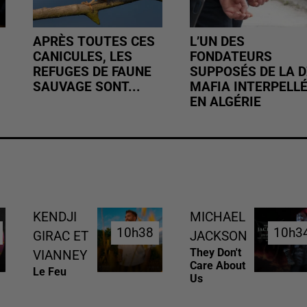
APRÈS TOUTES CES
L’UN DES
CANICULES, LES
FONDATEURS
REFUGES DE FAUNE
SUPPOSÉS DE LA D
SAUVAGE SONT...
MAFIA INTERPELL
EN ALGÉRIE
KENDJI
MICHAEL
10h38
10h38
10h3
10h3
GIRAC ET
JACKSON
They Don't
VIANNEY
Care About
Le Feu
Us