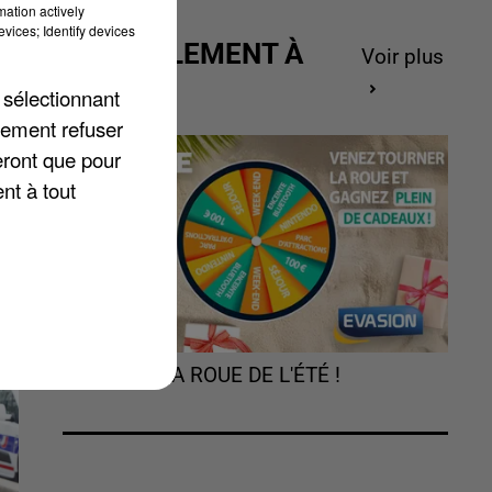
es
mation actively
vices; Identify devices
ACTUELLEMENT À
Voir plus
ng
GAGNER
 sélectionnant
lement refuser
eront que pour
nt à tout
TOURNEZ LA ROUE DE L'ÉTÉ !