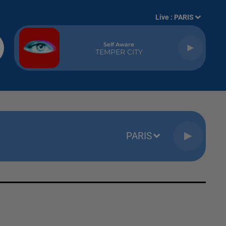
Live :
PARIS
Self Aware
TEMPER CITY
PARIS