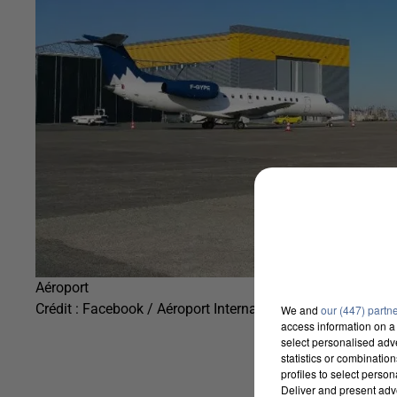
Aéroport
Crédit :
Facebook / Aéroport International Amiens - Henry 
We and
our (447) partn
access information on a 
select personalised ad
statistics or combinatio
profiles to select person
Deliver and present adv