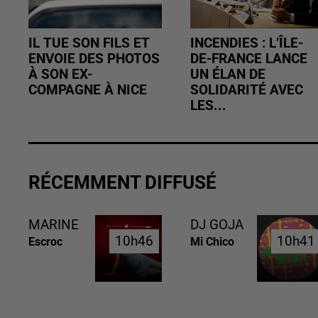
IL TUE SON FILS ET
INCENDIES : L’ÎLE-
ENVOIE DES PHOTOS
DE-FRANCE LANCE
À SON EX-
UN ÉLAN DE
COMPAGNE À NICE
SOLIDARITÉ AVEC
LES...
RÉCEMMENT DIFFUSÉ
MARINE
DJ GOJA
10h46
10h46
10h41
10h41
Escroc
Mi Chico