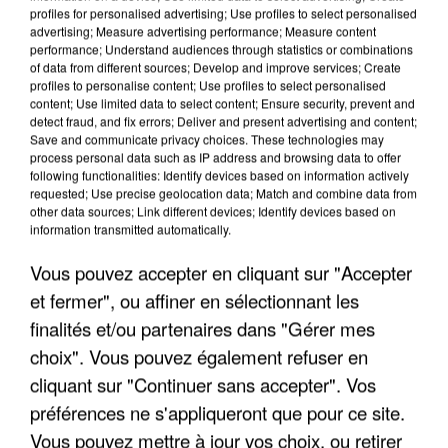
profiles for personalised advertising; Use profiles to select personalised
advertising; Measure advertising performance; Measure content
performance; Understand audiences through statistics or combinations
of data from different sources; Develop and improve services; Create
profiles to personalise content; Use profiles to select personalised
content; Use limited data to select content; Ensure security, prevent and
detect fraud, and fix errors; Deliver and present advertising and content;
Save and communicate privacy choices. These technologies may
process personal data such as IP address and browsing data to offer
following functionalities: Identify devices based on information actively
requested; Use precise geolocation data; Match and combine data from
UN SECOND CADRE DE LA DZ MAFIA
other data sources; Link different devices; Identify devices based on
INTERPELLÉ EN ALGÉRIE
information transmitted automatically.
Vous pouvez accepter en cliquant sur "Accepter
et fermer", ou affiner en sélectionnant les
finalités et/ou partenaires dans "Gérer mes
choix". Vous pouvez également refuser en
cliquant sur "Continuer sans accepter". Vos
préférences ne s'appliqueront que pour ce site.
Vous pouvez mettre à jour vos choix, ou retirer