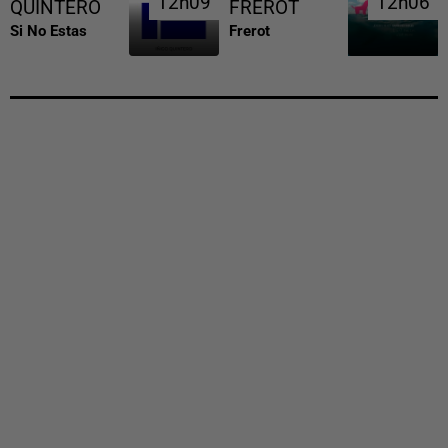
12h09
12h09
12h06
12h06
QUINTERO
FREROT
Si No Estas
Frerot