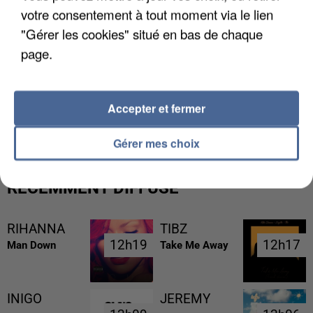
votre consentement à tout moment via le lien
"Gérer les cookies" situé en bas de chaque
page.
UNE TOURISTE DE L’OISE EMPORTÉE PAR UNE
Accepter et fermer
COULÉE DE BOUE EN HAUTE-SAVOIE
Gérer mes choix
RÉCEMMENT DIFFUSÉ
RIHANNA
TIBZ
12h19
12h19
12h17
12h17
Man Down
Take Me Away
INIGO
JEREMY