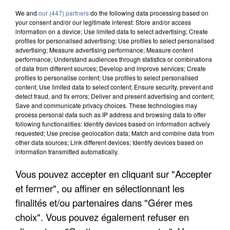
We and
our (447) partners
do the following data processing based on
your consent and/or our legitimate interest: Store and/or access
information on a device; Use limited data to select advertising; Create
profiles for personalised advertising; Use profiles to select personalised
advertising; Measure advertising performance; Measure content
performance; Understand audiences through statistics or combinations
of data from different sources; Develop and improve services; Create
profiles to personalise content; Use profiles to select personalised
content; Use limited data to select content; Ensure security, prevent and
detect fraud, and fix errors; Deliver and present advertising and content;
Save and communicate privacy choices. These technologies may
process personal data such as IP address and browsing data to offer
following functionalities: Identify devices based on information actively
requested; Use precise geolocation data; Match and combine data from
other data sources; Link different devices; Identify devices based on
information transmitted automatically.
UN SECOND CADRE DE LA DZ MAFIA
Vous pouvez accepter en cliquant sur "Accepter
INTERPELLÉ EN ALGÉRIE
et fermer", ou affiner en sélectionnant les
finalités et/ou partenaires dans "Gérer mes
choix". Vous pouvez également refuser en