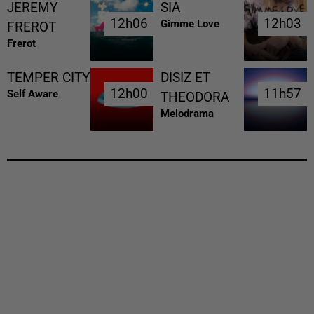
JEREMY
SIA
12h06
12h06
12h03
12h03
Gimme Love
FREROT
Frerot
TEMPER CITY
DISIZ ET
12h00
12h00
11h57
11h57
Self Aware
THEODORA
Melodrama