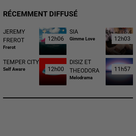
RÉCEMMENT DIFFUSÉ
JEREMY
SIA
12h06
12h06
12h03
12h03
Gimme Love
FREROT
Frerot
TEMPER CITY
DISIZ ET
12h00
12h00
11h57
11h57
Self Aware
THEODORA
Melodrama