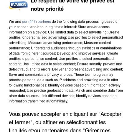
Le respect de votre vie privée est
notre priorité
L’UN DES FONDATEURS SUPPOSÉS DE LA DZ
MAFIA INTERPELLÉ EN ALGÉRIE
We and
our (447) partners
do the following data processing based on
your consent and/or our legitimate interest: Store and/or access
information on a device; Use limited data to select advertising; Create
profiles for personalised advertising; Use profiles to select personalised
advertising; Measure advertising performance; Measure content
performance; Understand audiences through statistics or combinations
of data from different sources; Develop and improve services; Create
profiles to personalise content; Use profiles to select personalised
content; Use limited data to select content; Ensure security, prevent and
detect fraud, and fix errors; Deliver and present advertising and content;
Save and communicate privacy choices. These technologies may
process personal data such as IP address and browsing data to offer
following functionalities: Identify devices based on information actively
requested; Use precise geolocation data; Match and combine data from
other data sources; Link different devices; Identify devices based on
information transmitted automatically.
Vous pouvez accepter en cliquant sur "Accepter
et fermer", ou affiner en sélectionnant les
UN SECOND CADRE DE LA DZ MAFIA
finalités et/ou partenaires dans "Gérer mes