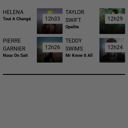
HELENA
TAYLOR
12h33
12h33
12h29
12h29
Tout A Changé
SWIFT
Opalite
PIERRE
TEDDY
12h26
12h26
12h24
12h24
GARNIER
SWIMS
Nous On Sait
Mr Know It All