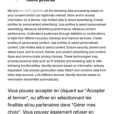
MAFIA INTERPELLÉ EN ALGÉRIE
We and
our (447) partners
do the following data processing based on
your consent and/or our legitimate interest: Store and/or access
information on a device; Use limited data to select advertising; Create
profiles for personalised advertising; Use profiles to select personalised
advertising; Measure advertising performance; Measure content
performance; Understand audiences through statistics or combinations
of data from different sources; Develop and improve services; Create
profiles to personalise content; Use profiles to select personalised
content; Use limited data to select content; Ensure security, prevent and
detect fraud, and fix errors; Deliver and present advertising and content;
Save and communicate privacy choices. These technologies may
process personal data such as IP address and browsing data to offer
following functionalities: Identify devices based on information actively
requested; Use precise geolocation data; Match and combine data from
other data sources; Link different devices; Identify devices based on
information transmitted automatically.
Vous pouvez accepter en cliquant sur "Accepter
UN SECOND CADRE DE LA DZ MAFIA
et fermer", ou affiner en sélectionnant les
INTERPELLÉ EN ALGÉRIE
finalités et/ou partenaires dans "Gérer mes
choix". Vous pouvez également refuser en