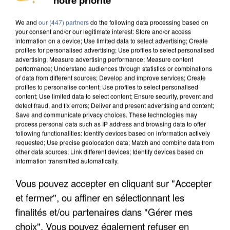
MAFIA INTERPELLÉ EN ALGÉRIE
We and
our (447) partners
do the following data processing based on
your consent and/or our legitimate interest: Store and/or access
information on a device; Use limited data to select advertising; Create
profiles for personalised advertising; Use profiles to select personalised
advertising; Measure advertising performance; Measure content
performance; Understand audiences through statistics or combinations
of data from different sources; Develop and improve services; Create
profiles to personalise content; Use profiles to select personalised
content; Use limited data to select content; Ensure security, prevent and
detect fraud, and fix errors; Deliver and present advertising and content;
Save and communicate privacy choices. These technologies may
process personal data such as IP address and browsing data to offer
following functionalities: Identify devices based on information actively
requested; Use precise geolocation data; Match and combine data from
other data sources; Link different devices; Identify devices based on
information transmitted automatically.
Vous pouvez accepter en cliquant sur "Accepter
UN SECOND CADRE DE LA DZ MAFIA
et fermer", ou affiner en sélectionnant les
INTERPELLÉ EN ALGÉRIE
finalités et/ou partenaires dans "Gérer mes
choix". Vous pouvez également refuser en