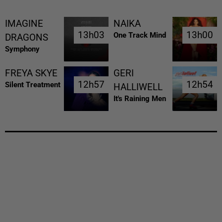
IMAGINE
NAIKA
13h03
13h03
13h00
13h00
One Track Mind
DRAGONS
Symphony
FREYA SKYE
GERI
12h57
12h57
12h54
12h54
Silent Treatment
HALLIWELL
It's Raining Men