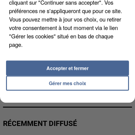
cliquant sur "Continuer sans accepter". Vos
préférences ne s'appliqueront que pour ce site.
Vous pouvez mettre à jour vos choix, ou retirer
votre consentement à tout moment via le lien
"Gérer les cookies" situé en bas de chaque
page.
Accepter et fermer
Gérer mes choix
UNE TOURISTE DE L’OISE EMPORTÉE PAR UNE
COULÉE DE BOUE EN HAUTE-SAVOIE
RÉCEMMENT DIFFUSÉ