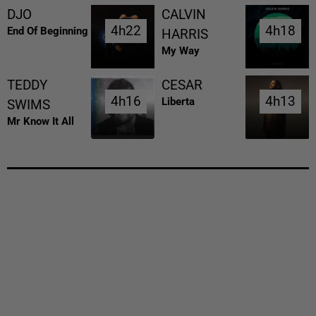
DJO
CALVIN
4h22
4h22
4h18
4h18
End Of Beginning
HARRIS
My Way
TEDDY
CESAR
4h16
4h16
4h13
4h13
Liberta
SWIMS
Mr Know It All