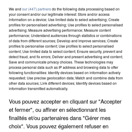
We and
our (447) partners
do the following data processing based on
your consent and/or our legitimate interest: Store and/or access
information on a device; Use limited data to select advertising; Create
profiles for personalised advertising; Use profiles to select personalised
advertising; Measure advertising performance; Measure content
performance; Understand audiences through statistics or combinations
of data from different sources; Develop and improve services; Create
profiles to personalise content; Use profiles to select personalised
content; Use limited data to select content; Ensure security, prevent and
detect fraud, and fix errors; Deliver and present advertising and content;
Save and communicate privacy choices. These technologies may
process personal data such as IP address and browsing data to offer
following functionalities: Identify devices based on information actively
requested; Use precise geolocation data; Match and combine data from
other data sources; Link different devices; Identify devices based on
information transmitted automatically.
Vous pouvez accepter en cliquant sur "Accepter
UN SECOND CADRE DE LA DZ MAFIA
INTERPELLÉ EN ALGÉRIE
et fermer", ou affiner en sélectionnant les
finalités et/ou partenaires dans "Gérer mes
choix". Vous pouvez également refuser en