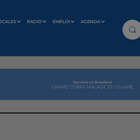
OCALES
RADIO
EMPLOI
AGENDA
Derriere Le Brouillard
GRAND CORPS MALADE ET LOUANE