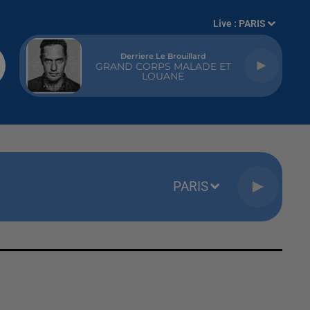
Live :
PARIS
Derriere Le Brouillard
GRAND CORPS MALADE ET
LOUANE
PARIS