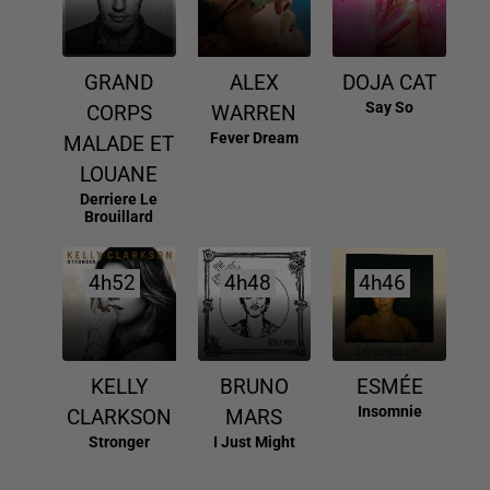
GRAND
ALEX
DOJA CAT
Say So
CORPS
WARREN
Fever Dream
MALADE ET
LOUANE
Derriere Le
Brouillard
4h52
4h52
4h48
4h48
4h46
4h46
KELLY
BRUNO
ESMÉE
Insomnie
CLARKSON
MARS
Stronger
I Just Might