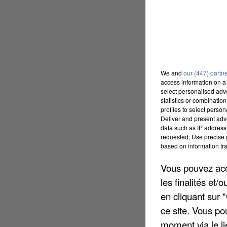
We and
our (447) partn
access information on a 
select personalised ad
statistics or combinatio
profiles to select person
Deliver and present adv
data such as IP address 
requested; Use precise g
based on information tra
Vous pouvez acce
les finalités et
en cliquant sur 
ce site. Vous po
moment via le li