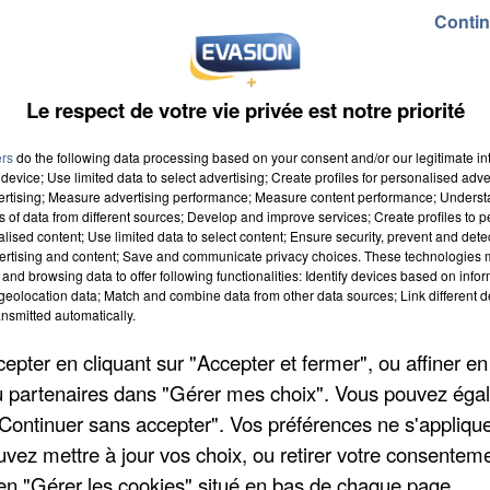
Contin
Le respect de votre vie privée est notre priorité
ers
do the following data processing based on your consent and/or our legitimate int
device; Use limited data to select advertising; Create profiles for personalised adver
vertising; Measure advertising performance; Measure content performance; Unders
ns of data from different sources; Develop and improve services; Create profiles to 
alised content; Use limited data to select content; Ensure security, prevent and detect
ertising and content; Save and communicate privacy choices. These technologies
and browsing data to offer following functionalities: Identify devices based on infor
eolocation data; Match and combine data from other data sources; Link different de
nsmitted automatically.
pter en cliquant sur "Accepter et fermer", ou affiner en
/ou partenaires dans "Gérer mes choix". Vous pouvez éga
"Continuer sans accepter". Vos préférences ne s'appliqu
uvez mettre à jour vos choix, ou retirer votre consenteme
en "Gérer les cookies" situé en bas de chaque page.