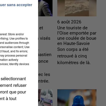
uer sans accepter
6 août 2026
6 août 2026
Gabriel Attal et
Une touriste de
Raphaël
l’Oise emportée par
erest: Store and/or
Glucksmann visés
une coulée de boue
tising; Use profiles to
tand audiences through
par des
en Haute-Savoie
personalise content; Use
ingérences...
Son corps a été
 fraud, and fix errors;
Sollicité, Sébastien
 may process personal
retrouvé à cinq
mation actively
Lecornu annonce
kilomètres de là.
vices; Identify devices
un "travail
commun" avec les
 sélectionnant
partis à la rentrée.
lement refuser
eront que pour
nt à tout