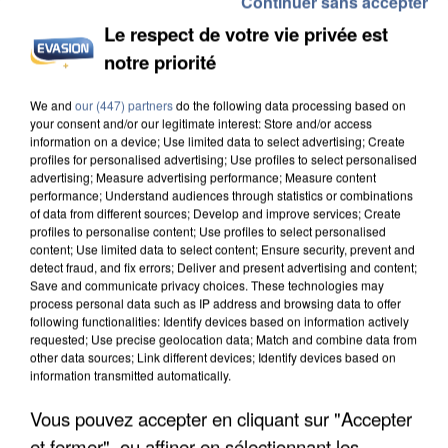
Continuer sans accepter
Le respect de votre vie privée est
notre priorité
INCENDIES : L’ÎLE-DE-FRANCE LANCE UN ÉLAN
We and
our (447) partners
do the following data processing based on
DE SOLIDARITÉ AVEC LES...
your consent and/or our legitimate interest: Store and/or access
information on a device; Use limited data to select advertising; Create
profiles for personalised advertising; Use profiles to select personalised
advertising; Measure advertising performance; Measure content
performance; Understand audiences through statistics or combinations
of data from different sources; Develop and improve services; Create
profiles to personalise content; Use profiles to select personalised
content; Use limited data to select content; Ensure security, prevent and
detect fraud, and fix errors; Deliver and present advertising and content;
Save and communicate privacy choices. These technologies may
process personal data such as IP address and browsing data to offer
following functionalities: Identify devices based on information actively
requested; Use precise geolocation data; Match and combine data from
other data sources; Link different devices; Identify devices based on
information transmitted automatically.
Vous pouvez accepter en cliquant sur "Accepter
et fermer", ou affiner en sélectionnant les