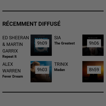
RÉCEMMENT DIFFUSÉ
ED SHEERAN
SIA
9h09
9h09
9h06
9h06
The Greatest
& MARTIN
GARRIX
Repeat It
ALEX
TRINIX
9h03
9h03
8h59
8h59
Madan
WARREN
Fever Dream