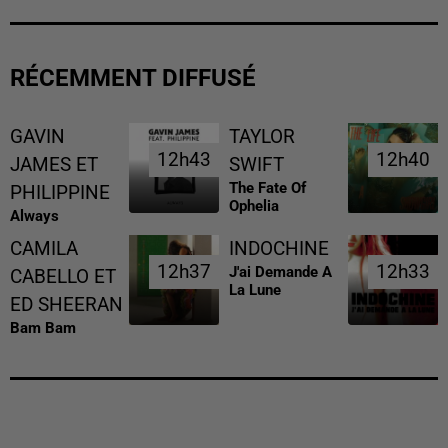
RÉCEMMENT DIFFUSÉ
GAVIN
TAYLOR
12h43
12h43
12h40
12h40
JAMES ET
SWIFT
The Fate Of
PHILIPPINE
Ophelia
Always
CAMILA
INDOCHINE
12h37
12h37
12h33
12h33
J'ai Demande A
CABELLO ET
La Lune
ED SHEERAN
Bam Bam