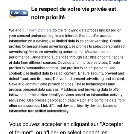
Le respect de votre vie privée est
notre priorité
UNE TOURISTE DE L’OISE EMPORTÉE PAR UNE
COULÉE DE BOUE EN HAUTE-SAVOIE
We and
our (447) partners
do the following data processing based on
your consent and/or our legitimate interest: Store and/or access
information on a device; Use limited data to select advertising; Create
profiles for personalised advertising; Use profiles to select personalised
advertising; Measure advertising performance; Measure content
performance; Understand audiences through statistics or combinations
of data from different sources; Develop and improve services; Create
profiles to personalise content; Use profiles to select personalised
content; Use limited data to select content; Ensure security, prevent and
detect fraud, and fix errors; Deliver and present advertising and content;
Save and communicate privacy choices. These technologies may
process personal data such as IP address and browsing data to offer
following functionalities: Identify devices based on information actively
requested; Use precise geolocation data; Match and combine data from
other data sources; Link different devices; Identify devices based on
information transmitted automatically.
Vous pouvez accepter en cliquant sur "Accepter
et fermer", ou affiner en sélectionnant les