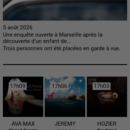
5 août 2026
Une enquête ouverte à Marseille après la
découverte d’un enfant de...
Trois personnes ont été placées en garde à vue.
17h09
17h09
17h06
17h06
17h03
17h03
AVA MAX
JEREMY
HOZIER