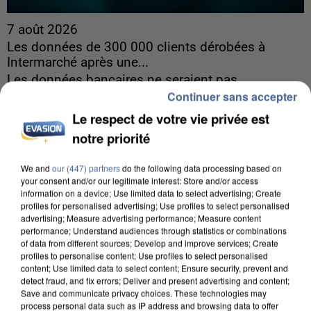
7 août 2026
Les données de 300 000 clients dérobées à
Intermarché après une...
Les données bancaires ne seraient pas
Continuer sans accepter
concernées.
Le respect de votre vie privée est
notre priorité
We and
our (447) partners
do the following data processing based on
your consent and/or our legitimate interest: Store and/or access
information on a device; Use limited data to select advertising; Create
profiles for personalised advertising; Use profiles to select personalised
advertising; Measure advertising performance; Measure content
performance; Understand audiences through statistics or combinations
of data from different sources; Develop and improve services; Create
profiles to personalise content; Use profiles to select personalised
content; Use limited data to select content; Ensure security, prevent and
detect fraud, and fix errors; Deliver and present advertising and content;
Save and communicate privacy choices. These technologies may
process personal data such as IP address and browsing data to offer