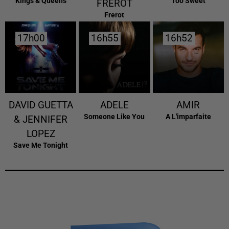
Kings & Queens
Too Sweet
FREROT
Frerot
17h00
17h00
16h55
16h55
16h52
16h52
DAVID GUETTA
ADELE
AMIR
Someone Like You
A L'imparfaite
& JENNIFER
LOPEZ
Save Me Tonight