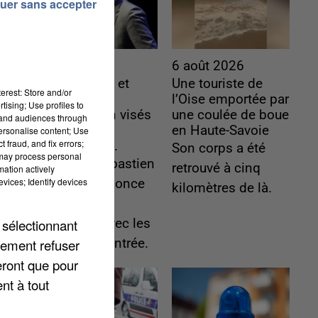
uer sans accepter
6 août 2026
6 août 2026
Gabriel Attal et
Une touriste de
erest: Store and/or
Raphaël
l’Oise emportée par
tising; Use profiles to
Glucksmann visés
une coulée de boue
tand audiences through
par des
en Haute-Savoie
personalise content; Use
 fraud, and fix errors;
ingérences...
Son corps a été
 may process personal
Sollicité, Sébastien
retrouvé à cinq
mation actively
vices; Identify devices
Lecornu annonce
kilomètres de là.
un "travail
 sélectionnant
commun" avec les
lement refuser
partis à la rentrée.
eront que pour
nt à tout