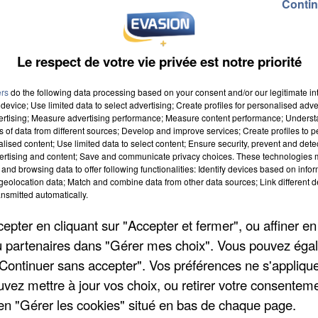
Contin
Le respect de votre vie privée est notre priorité
ers
do the following data processing based on your consent and/or our legitimate int
device; Use limited data to select advertising; Create profiles for personalised adver
vertising; Measure advertising performance; Measure content performance; Unders
ns of data from different sources; Develop and improve services; Create profiles to 
alised content; Use limited data to select content; Ensure security, prevent and detect
ertising and content; Save and communicate privacy choices. These technologies
and browsing data to offer following functionalities: Identify devices based on infor
eolocation data; Match and combine data from other data sources; Link different de
nsmitted automatically.
pter en cliquant sur "Accepter et fermer", ou affiner en
/ou partenaires dans "Gérer mes choix". Vous pouvez éga
"Continuer sans accepter". Vos préférences ne s'appliqu
uvez mettre à jour vos choix, ou retirer votre consenteme
en "Gérer les cookies" situé en bas de chaque page.