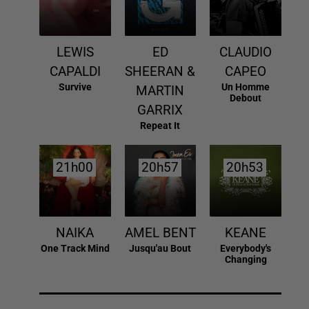
LEWIS
ED
CLAUDIO
CAPALDI
SHEERAN &
CAPEO
Survive
Un Homme
MARTIN
Debout
GARRIX
Repeat It
21h00
21h00
20h57
20h57
20h53
20h53
NAIKA
AMEL BENT
KEANE
One Track Mind
Jusqu'au Bout
Everybody's
Changing