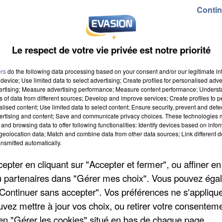
Contin
Le respect de votre vie privée est notre priorité
ers
do the following data processing based on your consent and/or our legitimate int
device; Use limited data to select advertising; Create profiles for personalised adver
 à 8h00
vertising; Measure advertising performance; Measure content performance; Unders
ns of data from different sources; Develop and improve services; Create profiles to 
à 19h59
alised content; Use limited data to select content; Ensure security, prevent and detect
ertising and content; Save and communicate privacy choices. These technologies
and browsing data to offer following functionalities: Identify devices based on infor
eolocation data; Match and combine data from other data sources; Link different de
nsmitted automatically.
ORET
pter en cliquant sur "Accepter et fermer", ou affiner en
/ou partenaires dans "Gérer mes choix". Vous pouvez éga
"Continuer sans accepter". Vos préférences ne s'appliqu
uvez mettre à jour vos choix, ou retirer votre consenteme
en "Gérer les cookies" situé en bas de chaque page.