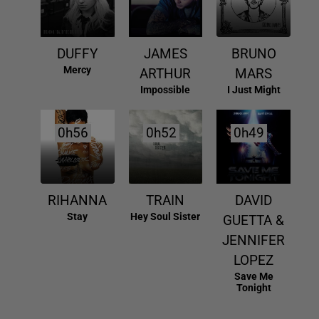
DUFFY
JAMES
BRUNO
Mercy
ARTHUR
MARS
Impossible
I Just Might
0h56
0h56
0h52
0h52
0h49
0h49
RIHANNA
TRAIN
DAVID
Stay
Hey Soul Sister
GUETTA &
JENNIFER
LOPEZ
Save Me
Tonight