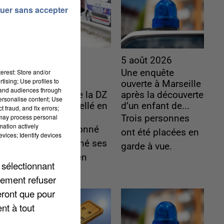
uer sans accepter
5 août 2026
5 août 2026
erest: Store and/or
L’un des
Une enquête
tising; Use profiles to
fondateurs
ouverte à Marseille
tand audiences through
supposés de la DZ
après la découverte
personalise content; Use
Mafia interpellé en
d’un enfant de...
 fraud, and fix errors;
Algérie
 may process personal
Trois personnes
mation actively
Il est soupçonné
ont été placées en
vices; Identify devices
d'y avoir mené ses
garde à vue.
opérations en
 sélectionnant
France.
lement refuser
eront que pour
nt à tout