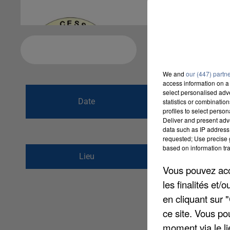
Ajouter à votre calendrier
We and
our (447) partn
access information on a 
du
24 mars 2016
select personalised ad
Date
statistics or combinatio
au
18 avril 2016 
profiles to select person
Deliver and present adv
data such as IP address 
requested; Use precise g
based on information tra
place sodbury
Lieu
77240
CESSON LA F
Vous pouvez acce
les finalités et
en cliquant sur 
ce site. Vous po
moment via le li