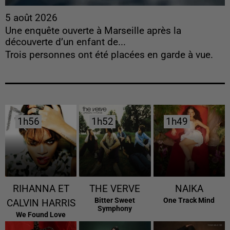
5 août 2026
Une enquête ouverte à Marseille après la
découverte d’un enfant de...
Trois personnes ont été placées en garde à vue.
1h56
1h56
1h52
1h52
1h49
1h49
RIHANNA ET
THE VERVE
NAIKA
Bitter Sweet
One Track Mind
CALVIN HARRIS
Symphony
We Found Love