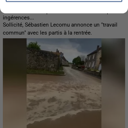
6 août 2026
Gabriel Attal et Raphaël Glucksmann visés par des
ingérences...
Sollicité, Sébastien Lecornu annonce un "travail
commun" avec les partis à la rentrée.