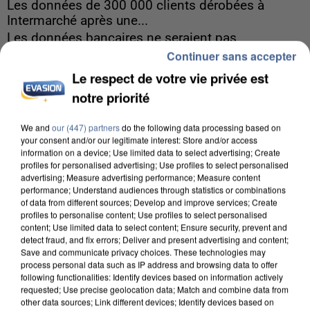
Les données de 300 000 clients dérobées à
Intermarché après une...
Les données bancaires ne seraient pas
Continuer sans accepter
concernées.
Le respect de votre vie privée est
notre priorité
We and
our (447) partners
do the following data processing based on
your consent and/or our legitimate interest: Store and/or access
information on a device; Use limited data to select advertising; Create
profiles for personalised advertising; Use profiles to select personalised
advertising; Measure advertising performance; Measure content
performance; Understand audiences through statistics or combinations
of data from different sources; Develop and improve services; Create
profiles to personalise content; Use profiles to select personalised
content; Use limited data to select content; Ensure security, prevent and
detect fraud, and fix errors; Deliver and present advertising and content;
Save and communicate privacy choices. These technologies may
process personal data such as IP address and browsing data to offer
following functionalities: Identify devices based on information actively
requested; Use precise geolocation data; Match and combine data from
other data sources; Link different devices; Identify devices based on
7 août 2026