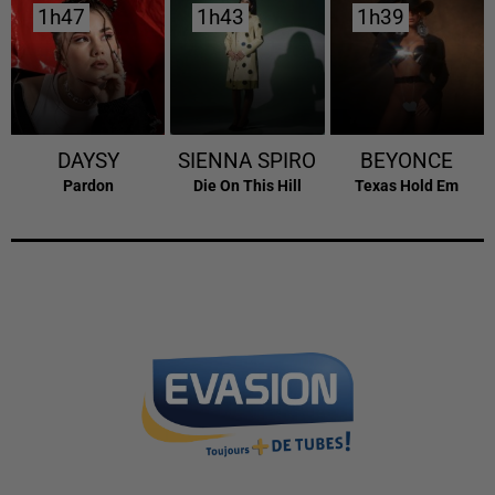
1h47
1h47
1h43
1h43
1h39
1h39
DAYSY
SIENNA SPIRO
BEYONCE
Pardon
Die On This Hill
Texas Hold Em