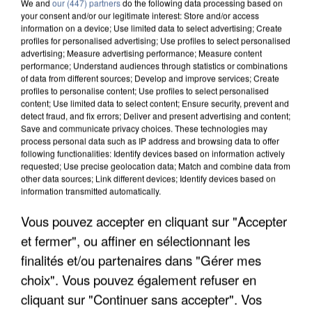
We and
our (447) partners
do the following data processing based on
your consent and/or our legitimate interest: Store and/or access
7 août 2026
information on a device; Use limited data to select advertising; Create
Un second cadre de la DZ Mafia interpellé en
profiles for personalised advertising; Use profiles to select personalised
advertising; Measure advertising performance; Measure content
Algérie
performance; Understand audiences through statistics or combinations
Un cofondateur du réseau avait été interpellé
of data from different sources; Develop and improve services; Create
profiles to personalise content; Use profiles to select personalised
quelques jours plus tôt.
content; Use limited data to select content; Ensure security, prevent and
detect fraud, and fix errors; Deliver and present advertising and content;
Save and communicate privacy choices. These technologies may
process personal data such as IP address and browsing data to offer
following functionalities: Identify devices based on information actively
requested; Use precise geolocation data; Match and combine data from
other data sources; Link different devices; Identify devices based on
information transmitted automatically.
Vous pouvez accepter en cliquant sur "Accepter
et fermer", ou affiner en sélectionnant les
finalités et/ou partenaires dans "Gérer mes
choix". Vous pouvez également refuser en
cliquant sur "Continuer sans accepter". Vos