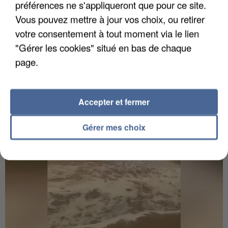
préférences ne s'appliqueront que pour ce site.
Vous pouvez mettre à jour vos choix, ou retirer
6 août 2026
votre consentement à tout moment via le lien
Gabriel Attal et Raphaël Glucksmann visés par des
"Gérer les cookies" situé en bas de chaque
ingérences...
page.
Sollicité, Sébastien Lecornu annonce un "travail
commun" avec les partis à la rentrée.
Accepter et fermer
Gérer mes choix