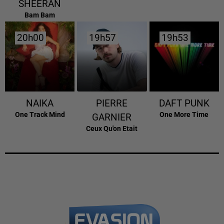
SHEERAN
Bam Bam
20h00
20h00
19h57
19h57
19h53
19h53
NAIKA
PIERRE
DAFT PUNK
One Track Mind
One More Time
GARNIER
Ceux Qu'on Etait