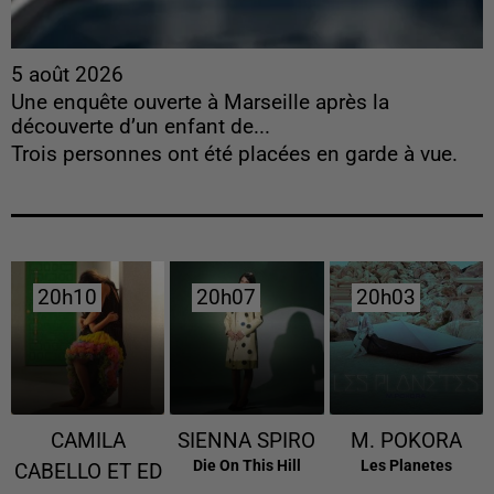
5 août 2026
Une enquête ouverte à Marseille après la
découverte d’un enfant de...
Trois personnes ont été placées en garde à vue.
20h10
20h10
20h07
20h07
20h03
20h03
CAMILA
SIENNA SPIRO
M. POKORA
Die On This Hill
Les Planetes
CABELLO ET ED