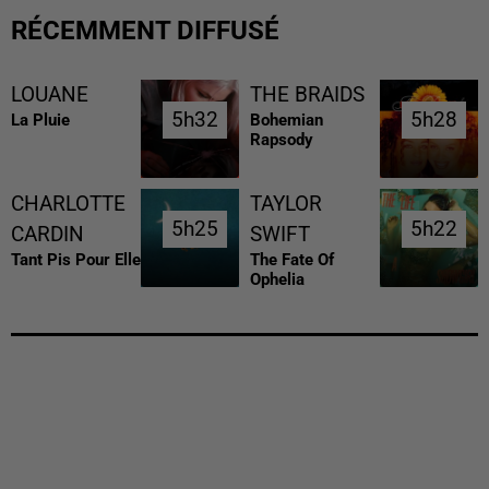
RÉCEMMENT DIFFUSÉ
LOUANE
THE BRAIDS
5h32
5h32
5h28
5h28
La Pluie
Bohemian
Rapsody
CHARLOTTE
TAYLOR
5h25
5h25
5h22
5h22
CARDIN
SWIFT
Tant Pis Pour Elle
The Fate Of
Ophelia