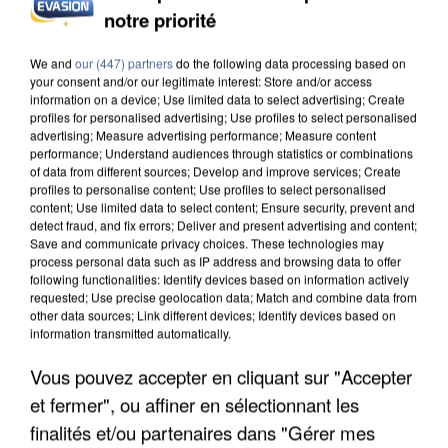
notre priorité
INCENDIES : L’ÎLE-DE-FRANCE LANCE UN ÉLAN
DE SOLIDARITÉ AVEC LES...
We and
our (447) partners
do the following data processing based on
your consent and/or our legitimate interest: Store and/or access
information on a device; Use limited data to select advertising; Create
profiles for personalised advertising; Use profiles to select personalised
advertising; Measure advertising performance; Measure content
performance; Understand audiences through statistics or combinations
of data from different sources; Develop and improve services; Create
profiles to personalise content; Use profiles to select personalised
content; Use limited data to select content; Ensure security, prevent and
detect fraud, and fix errors; Deliver and present advertising and content;
Save and communicate privacy choices. These technologies may
process personal data such as IP address and browsing data to offer
following functionalities: Identify devices based on information actively
requested; Use precise geolocation data; Match and combine data from
other data sources; Link different devices; Identify devices based on
information transmitted automatically.
Vous pouvez accepter en cliquant sur "Accepter
et fermer", ou affiner en sélectionnant les
APRÈS TOUTES CES CANICULES, LES REFUGES
finalités et/ou partenaires dans "Gérer mes
DE FAUNE SAUVAGE SONT...