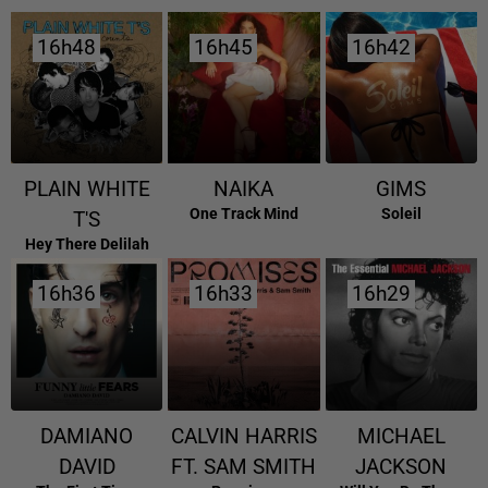
16h48
16h48
16h45
16h45
16h42
16h42
PLAIN WHITE
NAIKA
GIMS
One Track Mind
Soleil
T'S
Hey There Delilah
16h36
16h36
16h33
16h33
16h29
16h29
DAMIANO
CALVIN HARRIS
MICHAEL
DAVID
FT. SAM SMITH
JACKSON