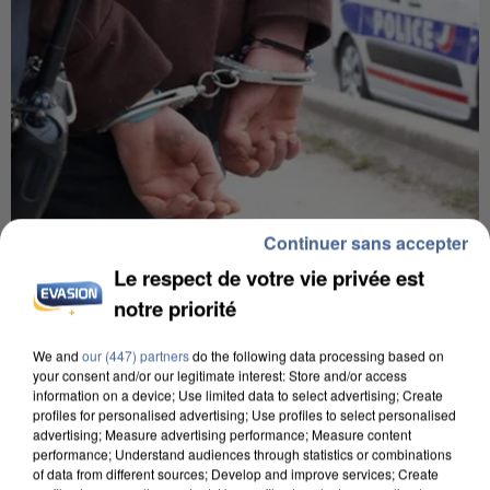
Continuer sans accepter
Le respect de votre vie privée est
7 août 2026
Un second cadre de la DZ Mafia interpellé en
notre priorité
Algérie
Un cofondateur du réseau avait été interpellé
We and
our (447) partners
do the following data processing based on
your consent and/or our legitimate interest: Store and/or access
quelques jours plus tôt.
information on a device; Use limited data to select advertising; Create
profiles for personalised advertising; Use profiles to select personalised
advertising; Measure advertising performance; Measure content
performance; Understand audiences through statistics or combinations
of data from different sources; Develop and improve services; Create