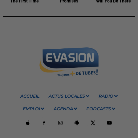
The First Time
Promises
Will You Be There
ACCUEIL
ACTUS LOCALES
RADIO
EMPLOI
AGENDA
PODCASTS