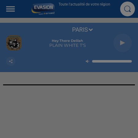
Toute l'actualité de votre région
PARIS
Hey There Delilah
PLAIN WHITE T'S