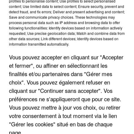
profiles to personalise content; Use profiles to select personalised
content; Use limited data to select content; Ensure security, prevent and
detect fraud, and fix errors; Deliver and present advertising and content;
Save and communicate privacy choices. These technologies may
process personal data such as IP address and browsing data to offer
following functionalities: Identify devices based on information actively
requested; Use precise geolocation data; Match and combine data from
other data sources; Link different devices; Identify devices based on
information transmitted automatically.
Vous pouvez accepter en cliquant sur "Accepter
et fermer", ou affiner en sélectionnant les
finalités et/ou partenaires dans "Gérer mes
6 août 2026
choix". Vous pouvez également refuser en
Gabriel Attal et Raphaël Glucksmann visés par des
cliquant sur "Continuer sans accepter". Vos
ingérences...
préférences ne s'appliqueront que pour ce site.
Sollicité, Sébastien Lecornu annonce un "travail
Vous pouvez mettre à jour vos choix, ou retirer
commun" avec les partis à la rentrée.
votre consentement à tout moment via le lien
"Gérer les cookies" situé en bas de chaque
page.