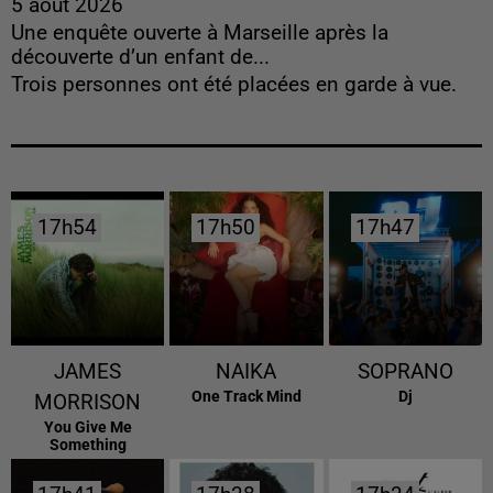
5 août 2026
Une enquête ouverte à Marseille après la
découverte d’un enfant de...
Trois personnes ont été placées en garde à vue.
17h54
17h54
17h50
17h50
17h47
17h47
JAMES
NAIKA
SOPRANO
One Track Mind
Dj
MORRISON
You Give Me
Something