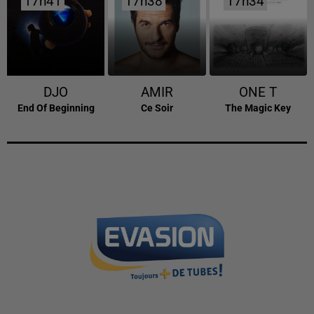
17h41
17h41
17h38
17h38
17h34
17h34
DJO
AMIR
ONE T
End Of Beginning
Ce Soir
The Magic Key