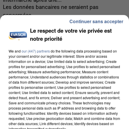
Intermarché après une...
Les données bancaires ne seraient pas
concernées.
Continuer sans accepter
Le respect de votre vie privée est
notre priorité
We and
our (447) partners
do the following data processing based on
your consent and/or our legitimate interest: Store and/or access
information on a device; Use limited data to select advertising; Create
profiles for personalised advertising; Use profiles to select personalised
advertising; Measure advertising performance; Measure content
performance; Understand audiences through statistics or combinations
of data from different sources; Develop and improve services; Create
profiles to personalise content; Use profiles to select personalised
content; Use limited data to select content; Ensure security, prevent and
detect fraud, and fix errors; Deliver and present advertising and content;
Save and communicate privacy choices. These technologies may
process personal data such as IP address and browsing data to offer
following functionalities: Identify devices based on information actively
requested; Use precise geolocation data; Match and combine data from
7 août 2026
other data sources; Link different devices; Identify devices based on
Un second cadre de la DZ Mafia interpellé en
information transmitted automatically.