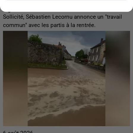
Gabriel Attal et Raphaël Glucksmann visés par des
ingérences...
Sollicité, Sébastien Lecornu annonce un "travail
commun" avec les partis à la rentrée.