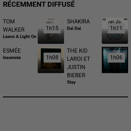
RÉCEMMENT DIFFUSÉ
TOM
SHAKIRA
1h15
1h15
1h11
1h11
Dai Dai
WALKER
Leave A Light On
ESMÉE
THE KID
1h08
1h08
1h06
1h06
Insomnie
LAROI ET
JUSTIN
BIEBER
Stay