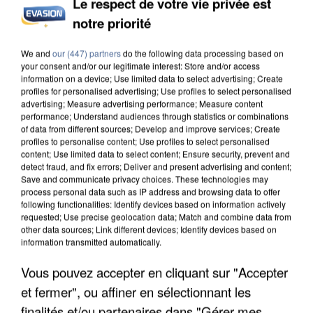
Le respect de votre vie privée est
INCENDIES : L’ÎLE-DE-FRANCE LANCE UN ÉLAN
notre priorité
DE SOLIDARITÉ AVEC LES...
We and
our (447) partners
do the following data processing based on
your consent and/or our legitimate interest: Store and/or access
information on a device; Use limited data to select advertising; Create
profiles for personalised advertising; Use profiles to select personalised
advertising; Measure advertising performance; Measure content
performance; Understand audiences through statistics or combinations
of data from different sources; Develop and improve services; Create
profiles to personalise content; Use profiles to select personalised
content; Use limited data to select content; Ensure security, prevent and
detect fraud, and fix errors; Deliver and present advertising and content;
Save and communicate privacy choices. These technologies may
process personal data such as IP address and browsing data to offer
following functionalities: Identify devices based on information actively
requested; Use precise geolocation data; Match and combine data from
other data sources; Link different devices; Identify devices based on
information transmitted automatically.
Vous pouvez accepter en cliquant sur "Accepter
APRÈS TOUTES CES CANICULES, LES REFUGES
et fermer", ou affiner en sélectionnant les
DE FAUNE SAUVAGE SONT...
finalités et/ou partenaires dans "Gérer mes