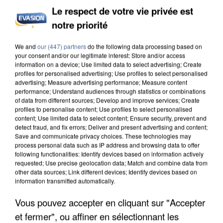
Le respect de votre vie privée est
notre priorité
We and
our (447) partners
do the following data processing based on
your consent and/or our legitimate interest: Store and/or access
information on a device; Use limited data to select advertising; Create
profiles for personalised advertising; Use profiles to select personalised
advertising; Measure advertising performance; Measure content
performance; Understand audiences through statistics or combinations
of data from different sources; Develop and improve services; Create
8h00
profiles to personalise content; Use profiles to select personalised
Un second cadre de la DZ Mafia interpellé en
content; Use limited data to select content; Ensure security, prevent and
detect fraud, and fix errors; Deliver and present advertising and content;
Algérie
Save and communicate privacy choices. These technologies may
Un cofondateur du réseau avait été interpellé
process personal data such as IP address and browsing data to offer
quelques jours plus tôt.
following functionalities: Identify devices based on information actively
requested; Use precise geolocation data; Match and combine data from
other data sources; Link different devices; Identify devices based on
information transmitted automatically.
Vous pouvez accepter en cliquant sur "Accepter
et fermer", ou affiner en sélectionnant les