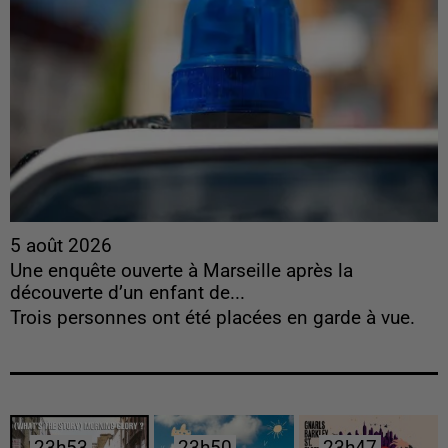
5 août 2026
Une enquête ouverte à Marseille après la
découverte d’un enfant de...
Trois personnes ont été placées en garde à vue.
23h53
23h53
23h50
23h50
23h47
23h47