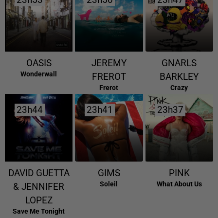
OASIS
JEREMY
GNARLS
Wonderwall
FREROT
BARKLEY
Frerot
Crazy
23h44
23h44
23h41
23h41
23h37
23h37
DAVID GUETTA
GIMS
PINK
Soleil
What About Us
& JENNIFER
LOPEZ
Save Me Tonight