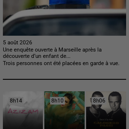
5 août 2026
Une enquête ouverte à Marseille après la
découverte d’un enfant de...
Trois personnes ont été placées en garde à vue.
8h14
8h14
8h10
8h10
8h06
8h06