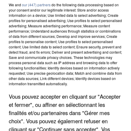
We and
our (447) partners
do the following data processing based on
your consent and/or our legitimate interest: Store and/or access
information on a device; Use limited data to select advertising; Create
profiles for personalised advertising; Use profiles to select personalised
advertising; Measure advertising performance; Measure content
performance; Understand audiences through statistics or combinations
7 août 2026
of data from different sources; Develop and improve services; Create
Un second cadre de la DZ Mafia interpellé en
profiles to personalise content; Use profiles to select personalised
Algérie
content; Use limited data to select content; Ensure security, prevent and
detect fraud, and fix errors; Deliver and present advertising and content;
Un cofondateur du réseau avait été interpellé
Save and communicate privacy choices. These technologies may
quelques jours plus tôt.
process personal data such as IP address and browsing data to offer
following functionalities: Identify devices based on information actively
requested; Use precise geolocation data; Match and combine data from
other data sources; Link different devices; Identify devices based on
information transmitted automatically.
Vous pouvez accepter en cliquant sur "Accepter
et fermer", ou affiner en sélectionnant les
finalités et/ou partenaires dans "Gérer mes
choix". Vous pouvez également refuser en
cliquant sur "Continuer sans accepter". Vos