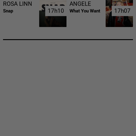
ROSA LINN
ANGELE
17h10
17h10
17h07
17h07
Snap
What You Want