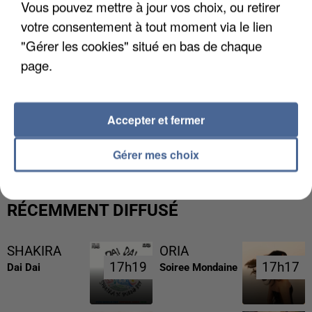
Vous pouvez mettre à jour vos choix, ou retirer
votre consentement à tout moment via le lien
"Gérer les cookies" situé en bas de chaque
page.
Accepter et fermer
UNE TOURISTE DE L’OISE EMPORTÉE PAR UNE
COULÉE DE BOUE EN HAUTE-SAVOIE
Gérer mes choix
RÉCEMMENT DIFFUSÉ
SHAKIRA
ORIA
17h19
17h19
17h17
17h17
Dai Dai
Soiree Mondaine