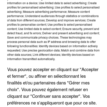
information on a device; Use limited data to select advertising; Create
profiles for personalised advertising; Use profiles to select personalised
advertising; Measure advertising performance; Measure content
performance; Understand audiences through statistics or combinations
of data from different sources; Develop and improve services; Create
profiles to personalise content; Use profiles to select personalised
content; Use limited data to select content; Ensure security, prevent and
detect fraud, and fix errors; Deliver and present advertising and content;
Save and communicate privacy choices. These technologies may
process personal data such as IP address and browsing data to offer
following functionalities: Identify devices based on information actively
requested; Use precise geolocation data; Match and combine data from
other data sources; Link different devices; Identify devices based on
UN SECOND CADRE DE LA DZ MAFIA
information transmitted automatically.
INTERPELLÉ EN ALGÉRIE
Vous pouvez accepter en cliquant sur "Accepter
et fermer", ou affiner en sélectionnant les
finalités et/ou partenaires dans "Gérer mes
choix". Vous pouvez également refuser en
cliquant sur "Continuer sans accepter". Vos
préférences ne s'appliqueront que pour ce site.