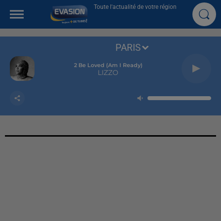
Toute l'actualité de votre région
PARIS
2 Be Loved (am I Ready)
LIZZO