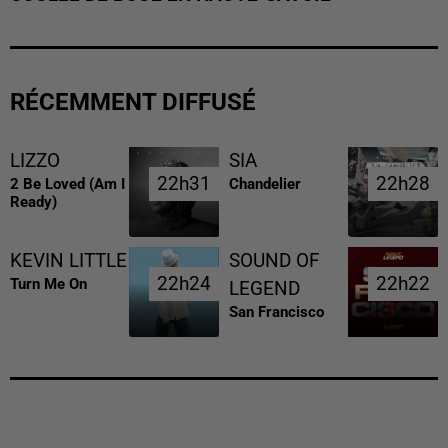
RÉCEMMENT DIFFUSÉ
LIZZO
SIA
22h31
22h31
22h28
22h28
2 Be Loved (am I
Chandelier
Ready)
KEVIN LITTLE
SOUND OF
22h24
22h24
22h22
22h22
Turn Me On
LEGEND
San Francisco