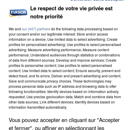
Le respect de votre vie privée est
notre priorité
L’UN DES FONDATEURS SUPPOSÉS DE LA DZ
We and
our (447) partners
do the following data processing based on
your consent and/or our legitimate interest: Store and/or access
MAFIA INTERPELLÉ EN ALGÉRIE
information on a device; Use limited data to select advertising; Create
profiles for personalised advertising; Use profiles to select personalised
advertising; Measure advertising performance; Measure content
performance; Understand audiences through statistics or combinations
of data from different sources; Develop and improve services; Create
profiles to personalise content; Use profiles to select personalised
content; Use limited data to select content; Ensure security, prevent and
detect fraud, and fix errors; Deliver and present advertising and content;
Save and communicate privacy choices. These technologies may
process personal data such as IP address and browsing data to offer
following functionalities: Identify devices based on information actively
requested; Use precise geolocation data; Match and combine data from
other data sources; Link different devices; Identify devices based on
information transmitted automatically.
Vous pouvez accepter en cliquant sur "Accepter
et fermer", ou affiner en sélectionnant les