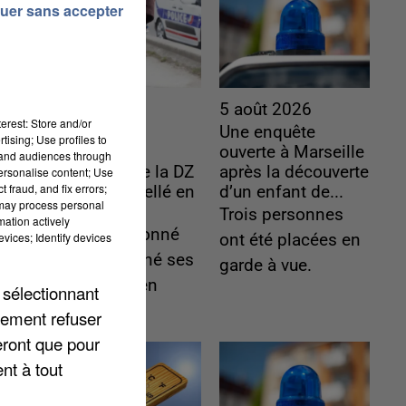
uer sans accepter
5 août 2026
5 août 2026
erest: Store and/or
L’un des
Une enquête
tising; Use profiles to
fondateurs
ouverte à Marseille
tand audiences through
supposés de la DZ
après la découverte
personalise content; Use
 fraud, and fix errors;
Mafia interpellé en
d’un enfant de...
 may process personal
Algérie
Trois personnes
mation actively
Il est soupçonné
vices; Identify devices
ont été placées en
d'y avoir mené ses
garde à vue.
opérations en
 sélectionnant
France.
lement refuser
eront que pour
nt à tout