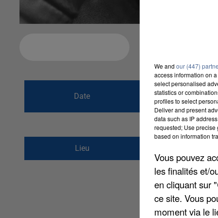
Ajouter à votre calendrier
We and
our (447) partn
access information on a 
select personalised ad
du
1er octobre 2
statistics or combinatio
Date
profiles to select person
au
1er octobre 2
Deliver and present adv
data such as IP address 
requested; Use precise g
based on information tra
4 rue des Labours
Lieu
Vous pouvez acce
77700
Magny-le-Hon
les finalités et
en cliquant sur 
ce site. Vous po
moment via le li