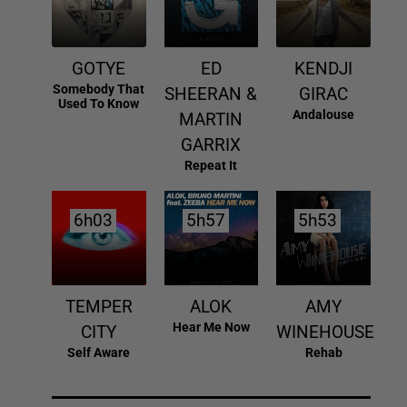
GOTYE
ED
KENDJI
Somebody That
SHEERAN &
GIRAC
Used To Know
Andalouse
MARTIN
GARRIX
Repeat It
6h03
6h03
5h57
5h57
5h53
5h53
TEMPER
ALOK
AMY
Hear Me Now
CITY
WINEHOUSE
Self Aware
Rehab