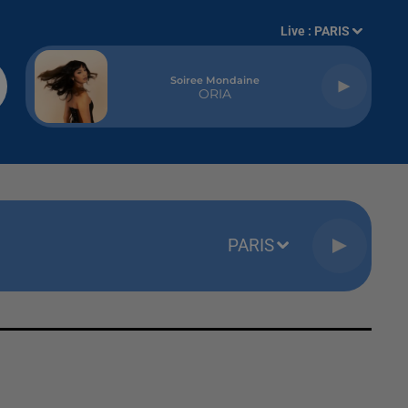
Live :
PARIS
Soiree Mondaine
ORIA
PARIS