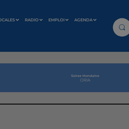
OCALES
RADIO
EMPLOI
AGENDA
Soiree Mondaine
ORIA