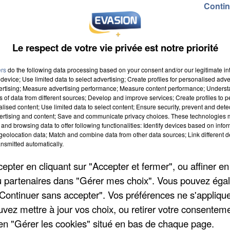
Contin
Le respect de votre vie privée est notre priorité
ers
do the following data processing based on your consent and/or our legitimate int
device; Use limited data to select advertising; Create profiles for personalised adver
vertising; Measure advertising performance; Measure content performance; Unders
016 à 9h00
ns of data from different sources; Develop and improve services; Create profiles to 
alised content; Use limited data to select content; Ensure security, prevent and detect
016 à 19h59
ertising and content; Save and communicate privacy choices. These technologies
and browsing data to offer following functionalities: Identify devices based on infor
eolocation data; Match and combine data from other data sources; Link different de
nsmitted automatically.
pter en cliquant sur "Accepter et fermer", ou affiner en
gre
/ou partenaires dans "Gérer mes choix". Vous pouvez éga
"Continuer sans accepter". Vos préférences ne s'appliqu
uvez mettre à jour vos choix, ou retirer votre consenteme
en "Gérer les cookies" situé en bas de chaque page.