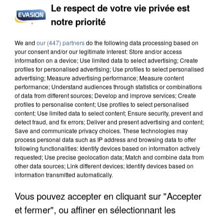
Le respect de votre vie privée est
UNE TOURISTE DE L’OISE EMPORTÉE PAR UNE
notre priorité
COULÉE DE BOUE EN HAUTE-SAVOIE
We and
our (447) partners
do the following data processing based on
your consent and/or our legitimate interest: Store and/or access
information on a device; Use limited data to select advertising; Create
profiles for personalised advertising; Use profiles to select personalised
advertising; Measure advertising performance; Measure content
performance; Understand audiences through statistics or combinations
of data from different sources; Develop and improve services; Create
profiles to personalise content; Use profiles to select personalised
content; Use limited data to select content; Ensure security, prevent and
detect fraud, and fix errors; Deliver and present advertising and content;
Save and communicate privacy choices. These technologies may
process personal data such as IP address and browsing data to offer
following functionalities: Identify devices based on information actively
requested; Use precise geolocation data; Match and combine data from
other data sources; Link different devices; Identify devices based on
information transmitted automatically.
Vous pouvez accepter en cliquant sur "Accepter
LES DONNÉES DE 300 000 CLIENTS DÉROBÉES À
et fermer", ou affiner en sélectionnant les
INTERMARCHÉ APRÈS UNE...