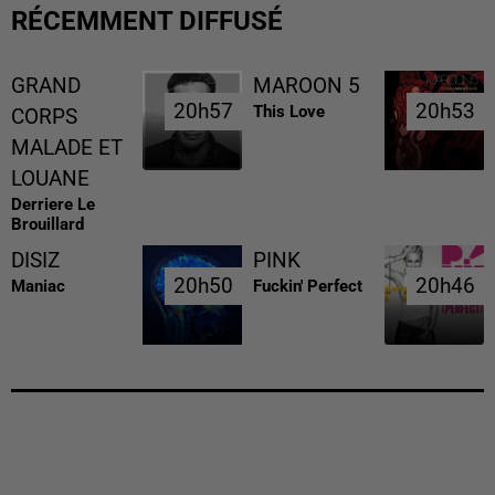
RÉCEMMENT DIFFUSÉ
GRAND
MAROON 5
20h57
20h57
20h53
20h53
This Love
CORPS
MALADE ET
LOUANE
Derriere Le
Brouillard
DISIZ
PINK
20h50
20h50
20h46
20h46
Maniac
Fuckin' Perfect