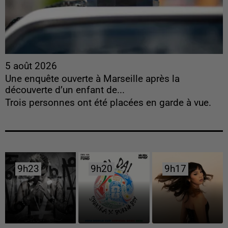
5 août 2026
Une enquête ouverte à Marseille après la
découverte d’un enfant de...
Trois personnes ont été placées en garde à vue.
9h23
9h23
9h20
9h20
9h17
9h17