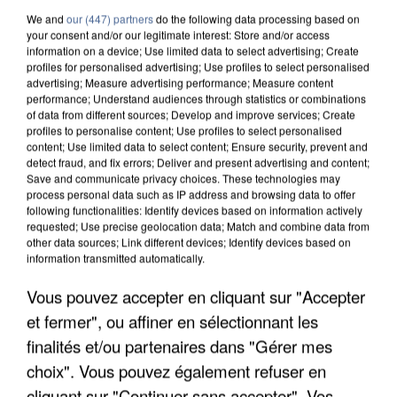
We and
our (447) partners
do the following data processing based on
your consent and/or our legitimate interest: Store and/or access
information on a device; Use limited data to select advertising; Create
profiles for personalised advertising; Use profiles to select personalised
7 août 2026
advertising; Measure advertising performance; Measure content
performance; Understand audiences through statistics or combinations
Un second cadre de la DZ Mafia interpellé en
of data from different sources; Develop and improve services; Create
Algérie
profiles to personalise content; Use profiles to select personalised
Un cofondateur du réseau avait été interpellé
content; Use limited data to select content; Ensure security, prevent and
detect fraud, and fix errors; Deliver and present advertising and content;
quelques jours plus tôt.
Save and communicate privacy choices. These technologies may
process personal data such as IP address and browsing data to offer
following functionalities: Identify devices based on information actively
requested; Use precise geolocation data; Match and combine data from
other data sources; Link different devices; Identify devices based on
information transmitted automatically.
Vous pouvez accepter en cliquant sur "Accepter
et fermer", ou affiner en sélectionnant les
finalités et/ou partenaires dans "Gérer mes
choix". Vous pouvez également refuser en
cliquant sur "Continuer sans accepter". Vos