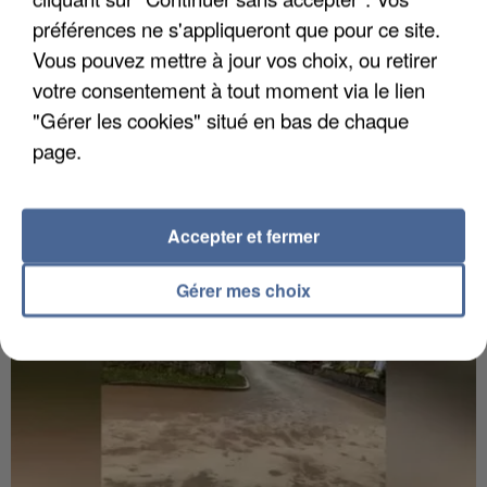
préférences ne s'appliqueront que pour ce site.
Vous pouvez mettre à jour vos choix, ou retirer
votre consentement à tout moment via le lien
"Gérer les cookies" situé en bas de chaque
6 août 2026
Gabriel Attal et Raphaël Glucksmann visés par des
page.
ingérences...
Sollicité, Sébastien Lecornu annonce un "travail
commun" avec les partis à la rentrée.
Accepter et fermer
Gérer mes choix