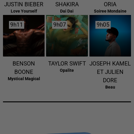
JUSTIN BIEBER
SHAKIRA
ORIA
Love Yourself
Dai Dai
Soiree Mondaine
9h11
9h11
9h07
9h07
9h05
9h05
BENSON
TAYLOR SWIFT
JOSEPH KAMEL
Opalite
BOONE
ET JULIEN
Mystical Magical
DORE
Beau