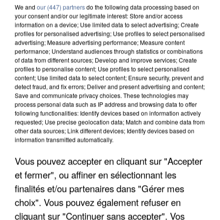
We and
our (447) partners
do the following data processing based on
your consent and/or our legitimate interest: Store and/or access
information on a device; Use limited data to select advertising; Create
profiles for personalised advertising; Use profiles to select personalised
advertising; Measure advertising performance; Measure content
performance; Understand audiences through statistics or combinations
of data from different sources; Develop and improve services; Create
6 août 2026
profiles to personalise content; Use profiles to select personalised
content; Use limited data to select content; Ensure security, prevent and
Une touriste de l’Oise emportée par une coulée de
detect fraud, and fix errors; Deliver and present advertising and content;
boue en Haute-Savoie
Save and communicate privacy choices. These technologies may
Son corps a été retrouvé à cinq kilomètres de là.
process personal data such as IP address and browsing data to offer
following functionalities: Identify devices based on information actively
requested; Use precise geolocation data; Match and combine data from
other data sources; Link different devices; Identify devices based on
information transmitted automatically.
Vous pouvez accepter en cliquant sur "Accepter
et fermer", ou affiner en sélectionnant les
finalités et/ou partenaires dans "Gérer mes
choix". Vous pouvez également refuser en
cliquant sur "Continuer sans accepter". Vos