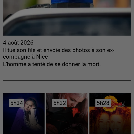
4 août 2026
Il tue son fils et envoie des photos à son ex-
compagne à Nice
L'homme a tenté de se donner la mort.
5h34
5h34
5h32
5h32
5h28
5h28