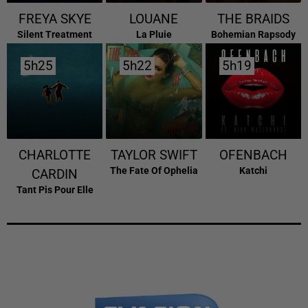
FREYA SKYE
LOUANE
THE BRAIDS
Silent Treatment
La Pluie
Bohemian Rapsody
5h25
5h25
5h22
5h22
5h19
5h19
CHARLOTTE
TAYLOR SWIFT
OFENBACH
The Fate Of Ophelia
Katchi
CARDIN
Tant Pis Pour Elle