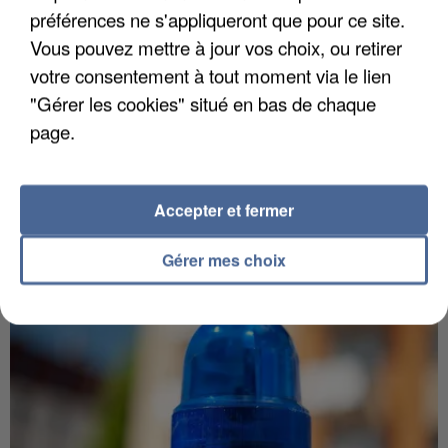
préférences ne s'appliqueront que pour ce site.
Vous pouvez mettre à jour vos choix, ou retirer
votre consentement à tout moment via le lien
"Gérer les cookies" situé en bas de chaque
5 août 2026
page.
L’un des fondateurs supposés de la DZ Mafia
interpellé en Algérie
Il est soupçonné d'y avoir mené ses opérations en
Accepter et fermer
France.
Gérer mes choix