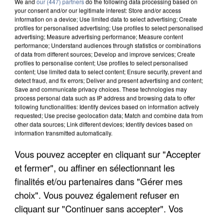
We and
our (447) partners
do the following data processing based on
your consent and/or our legitimate interest: Store and/or access
information on a device; Use limited data to select advertising; Create
profiles for personalised advertising; Use profiles to select personalised
advertising; Measure advertising performance; Measure content
performance; Understand audiences through statistics or combinations
of data from different sources; Develop and improve services; Create
profiles to personalise content; Use profiles to select personalised
content; Use limited data to select content; Ensure security, prevent and
detect fraud, and fix errors; Deliver and present advertising and content;
Save and communicate privacy choices. These technologies may
process personal data such as IP address and browsing data to offer
following functionalities: Identify devices based on information actively
requested; Use precise geolocation data; Match and combine data from
other data sources; Link different devices; Identify devices based on
information transmitted automatically.
APRÈS TOUTES CES CANICULES, LES REFUGES
DE FAUNE SAUVAGE SONT...
Vous pouvez accepter en cliquant sur "Accepter
et fermer", ou affiner en sélectionnant les
finalités et/ou partenaires dans "Gérer mes
choix". Vous pouvez également refuser en
cliquant sur "Continuer sans accepter". Vos