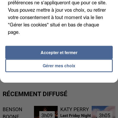
préférences ne s'appliqueront que pour ce site.
Vous pouvez mettre à jour vos choix, ou retirer
votre consentement à tout moment via le lien
"Gérer les cookies" situé en bas de chaque
page.
Accepter et fermer
L’UN DES FONDATEURS SUPPOSÉS DE LA DZ
Gérer mes choix
MAFIA INTERPELLÉ EN ALGÉRIE
RÉCEMMENT DIFFUSÉ
BENSON
KATY PERRY
3h09
3h09
3h05
3h05
Last Friday Night
BOONE