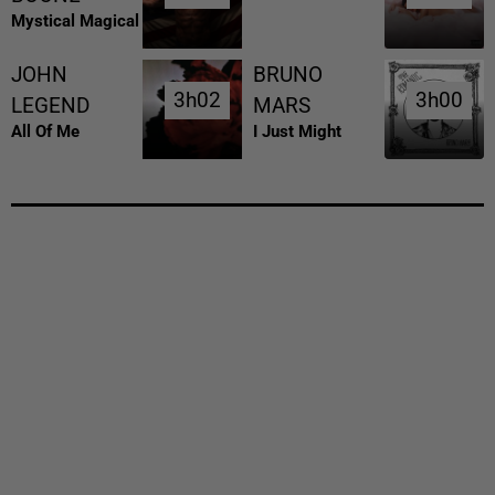
Mystical Magical
JOHN
BRUNO
3h02
3h02
3h00
3h00
LEGEND
MARS
All Of Me
I Just Might