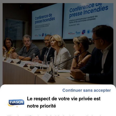
Continuer sans accepter
INCENDIES : L’ÎLE-DE-FRANCE LANCE UN ÉLAN
DE SOLIDARITÉ AVEC LES...
Le respect de votre vie privée est
notre priorité