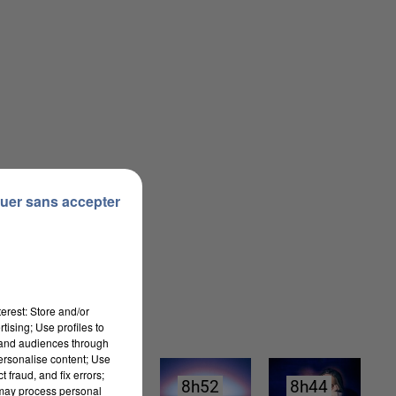
uer sans accepter
erest: Store and/or
tising; Use profiles to
tand audiences through
personalise content; Use
 fraud, and fix errors;
8h53
8h53
8h52
8h52
8h44
8h44
 may process personal