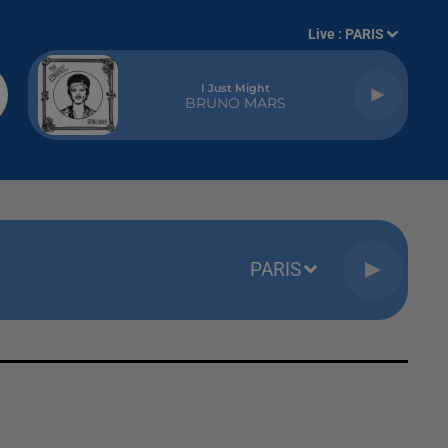
Live :
PARIS
I Just Might
BRUNO MARS
PARIS