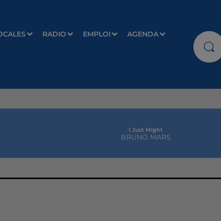
OCALES
RADIO
EMPLOI
AGENDA
I Just Might
BRUNO MARS