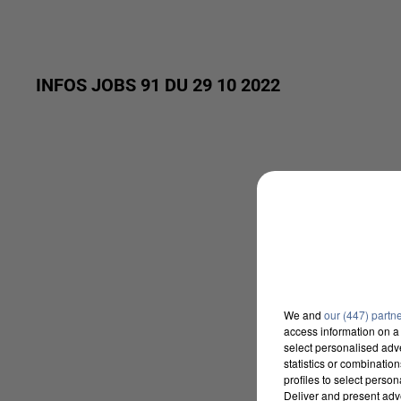
INFOS JOBS 91 DU 29 10 2022
We and
our (447) partn
access information on a 
select personalised ad
statistics or combinatio
profiles to select person
Deliver and present adv