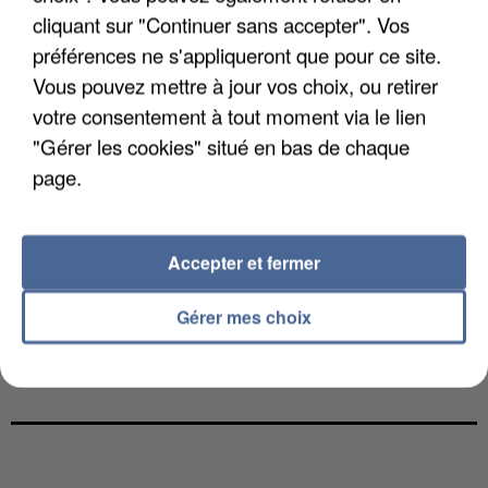
cliquant sur "Continuer sans accepter". Vos
préférences ne s'appliqueront que pour ce site.
Vous pouvez mettre à jour vos choix, ou retirer
votre consentement à tout moment via le lien
ANGELE
REMA
ASAF AVIDAN
"Gérer les cookies" situé en bas de chaque
What You Want
Calm Down
One Day
page.
6h21
6h21
6h18
6h18
6h13
6h13
Accepter et fermer
Gérer mes choix
BRUNO MARS
BEBE REXHA
KYO
I Just Might
New Religion
Le Graal