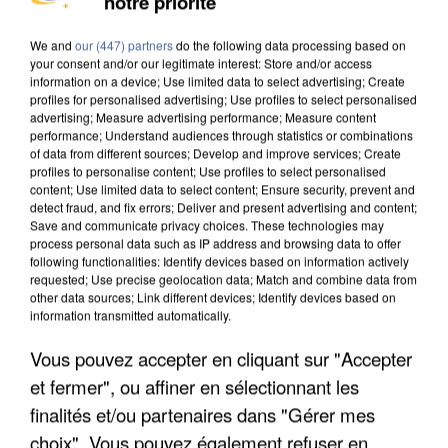
notre priorité
We and
our (447) partners
do the following data processing based on
your consent and/or our legitimate interest: Store and/or access
information on a device; Use limited data to select advertising; Create
profiles for personalised advertising; Use profiles to select personalised
advertising; Measure advertising performance; Measure content
performance; Understand audiences through statistics or combinations
of data from different sources; Develop and improve services; Create
profiles to personalise content; Use profiles to select personalised
content; Use limited data to select content; Ensure security, prevent and
detect fraud, and fix errors; Deliver and present advertising and content;
Save and communicate privacy choices. These technologies may
process personal data such as IP address and browsing data to offer
following functionalities: Identify devices based on information actively
requested; Use precise geolocation data; Match and combine data from
other data sources; Link different devices; Identify devices based on
information transmitted automatically.
Vous pouvez accepter en cliquant sur "Accepter
et fermer", ou affiner en sélectionnant les
finalités et/ou partenaires dans "Gérer mes
6h33
6h33
6h27
6h27
6h23
6h23
choix". Vous pouvez également refuser en