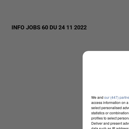
INFO JOBS 60 DU 24 11 2022
We and
our (447) partn
access information on a 
select personalised ad
statistics or combinatio
profiles to select person
Deliver and present adv
data such as IP address 