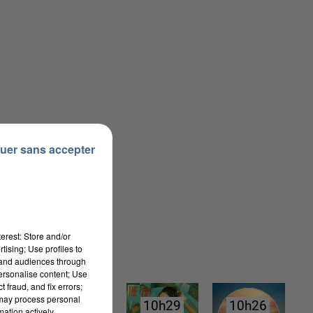
uer sans accepter
erest: Store and/or
tising; Use profiles to
tand audiences through
personalise content; Use
 fraud, and fix errors;
 may process personal
10h33
10h33
10h29
10h29
10h26
10h26
mation actively