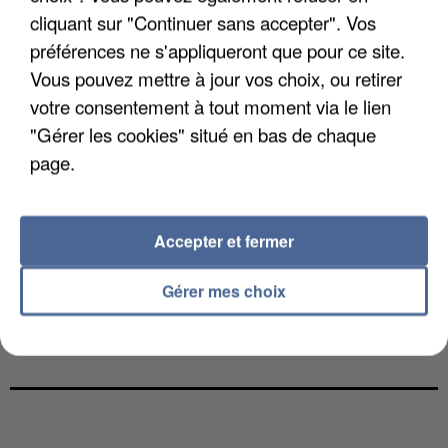
cliquant sur "Continuer sans accepter". Vos
préférences ne s'appliqueront que pour ce site.
Vous pouvez mettre à jour vos choix, ou retirer
votre consentement à tout moment via le lien
ALEX WARREN
HELENA
PINK
"Gérer les cookies" situé en bas de chaque
Fever Dream
Tout A Changé
So What
page.
14h50
14h50
14h48
14h48
14h45
14h45
Accepter et fermer
Gérer mes choix
LOUANE
BRUNO MARS
MANON LISA
Secret
I Just Might
Le Petit Pecheur