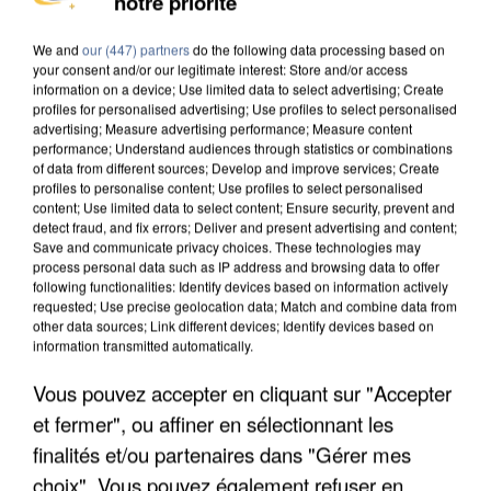
notre priorité
We and
our (447) partners
do the following data processing based on
your consent and/or our legitimate interest: Store and/or access
information on a device; Use limited data to select advertising; Create
profiles for personalised advertising; Use profiles to select personalised
advertising; Measure advertising performance; Measure content
performance; Understand audiences through statistics or combinations
of data from different sources; Develop and improve services; Create
profiles to personalise content; Use profiles to select personalised
content; Use limited data to select content; Ensure security, prevent and
detect fraud, and fix errors; Deliver and present advertising and content;
Save and communicate privacy choices. These technologies may
process personal data such as IP address and browsing data to offer
following functionalities: Identify devices based on information actively
requested; Use precise geolocation data; Match and combine data from
other data sources; Link different devices; Identify devices based on
information transmitted automatically.
Vous pouvez accepter en cliquant sur "Accepter
et fermer", ou affiner en sélectionnant les
finalités et/ou partenaires dans "Gérer mes
15h00
15h00
14h57
14h57
14h54
14h54
choix". Vous pouvez également refuser en