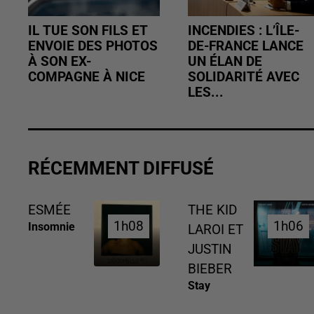
IL TUE SON FILS ET
INCENDIES : L’ÎLE-
ENVOIE DES PHOTOS
DE-FRANCE LANCE
À SON EX-
UN ÉLAN DE
COMPAGNE À NICE
SOLIDARITÉ AVEC
LES...
RÉCEMMENT DIFFUSÉ
ESMÉE
THE KID
1h08
1h08
1h06
1h06
Insomnie
LAROI ET
JUSTIN
BIEBER
Stay