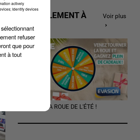
mation actively
vices; Identify devices
ACTUELLEMENT À
Voir plus
GAGNER
 sélectionnant
lement refuser
eront que pour
e
nt à tout
TOURNEZ LA ROUE DE L'ÉTÉ !