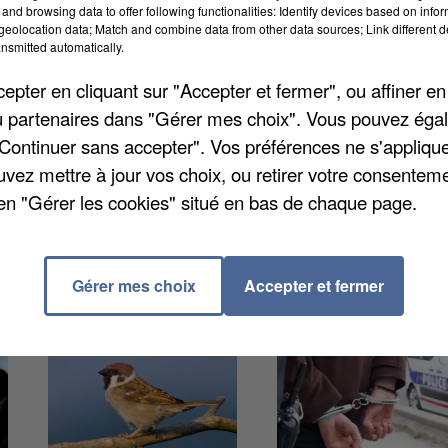
and browsing data to offer following functionalities: Identify devices based on infor
eolocation data; Match and combine data from other data sources; Link different de
nsmitted automatically.
ises spécialisées dans l'aéronautique locale qui sont
pter en cliquant sur "Accepter et fermer", ou affiner en
e de quatre salariés à 34 aujourd'hui et compte
/ou partenaires dans "Gérer mes choix". Vous pouvez éga
société qui voit les choses en grand doit déménager
"Continuer sans accepter". Vos préférences ne s'appliqu
 donc dans l'ancien bâtiment occupé par Ameca, dans l
uvez mettre à jour vos choix, ou retirer votre consenteme
en "Gérer les cookies" situé en bas de chaque page.
Gérer mes choix
Accepter et fermer