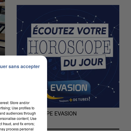
uer sans accepter
erest: Store and/or
tising; Use profiles to
tand audiences through
L'HOROSCOPE EVASION
personalise content; Use
 fraud, and fix errors;
 may process personal