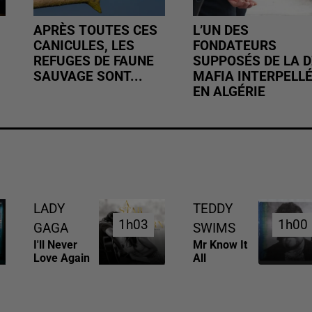
APRÈS TOUTES CES
L’UN DES
CANICULES, LES
FONDATEURS
REFUGES DE FAUNE
SUPPOSÉS DE LA D
SAUVAGE SONT...
MAFIA INTERPELL
EN ALGÉRIE
LADY
TEDDY
1h03
1h03
1h00
1h00
GAGA
SWIMS
I'll Never
Mr Know It
Love Again
All