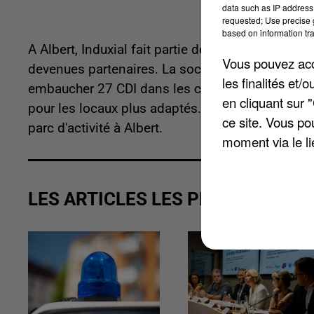
data such as IP address 
requested; Use precise g
based on information tra
A Albert, Induxial fait partie des quatre entrepr
Vous pouvez acce
devenues partenaires. La société est déjà passé
les finalités et
embaucher 27 CDI dans les cinq ans à venir. La 
en cliquant sur 
pour les locaux plus adaptés. Elle s'installera
ce site. Vous po
parc d'activité à Albert.
moment via le li
LES ARTICLES LES PLUS VUS